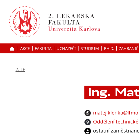
Přejít
k hlavnímu
obsahu
AKCE
FAKULTA
UCHAZEČI
ÚVOD
STUDIUM
PH.D.
ZAHRANIČ
2. LF
Ing. Ma
matej.klenka@lfmot
Oddělení technick
ostatní zaměstnanc