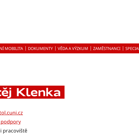
NÍ MOBILITA
DOKUMENTY
VĚDA A VÝZKUM
ZAMĚSTNANCI
SPECIA
těj Klenka
ol.cuni.cz
é podpory
i pracoviště