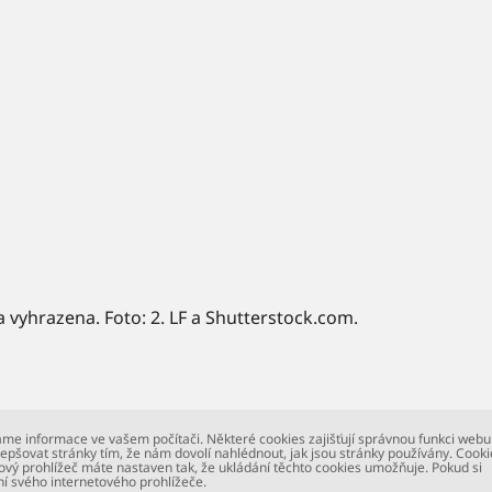
a vyhrazena. Foto: 2. LF a Shutterstock.com.
me informace ve vašem počítači. Některé cookies zajišťují správnou funkci webu
epšovat stránky tím, že nám dovolí nahlédnout, jak jsou stránky používány. Cooki
ový prohlížeč máte nastaven tak, že ukládání těchto cookies umožňuje. Pokud si
ní svého internetového prohlížeče.