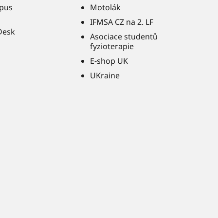
pus
Motolák
IFMSA CZ na 2. LF
Desk
Asociace studentů
fyzioterapie
E-shop UK
UKraine