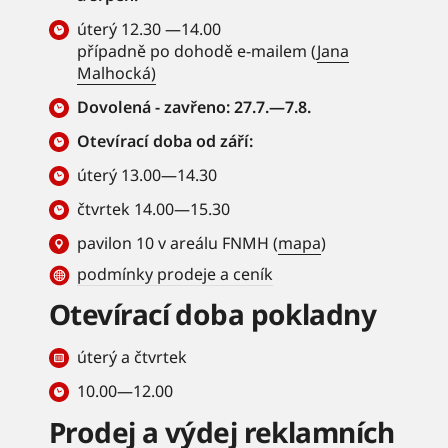
úterý 12.30 —14.00
případně po dohodě e-mailem (
Jana
Malhocká)
Dovolená - zavřeno: 27.7.—7.8.
Otevírací doba od září:
úterý 13.00—14.30
čtvrtek 14.00—15.30
pavilon 10 v areálu FNMH (
mapa
)
podmínky prodeje a ceník
Otevírací doba pokladny
úterý a čtvrtek
10.00—12.00
Prodej a výdej reklamních