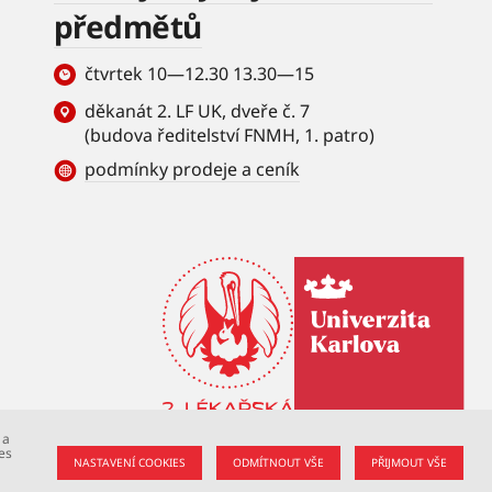
předmětů
čtvrtek 10—12.30 13.30—15
děkanát 2. LF UK, dveře č. 7
(budova ředitelství FNMH, 1. patro)
podmínky prodeje a ceník
 a
es
NASTAVENÍ COOKIES
ODMÍTNOUT VŠE
PŘIJMOUT VŠE