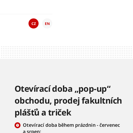
CZ
EN
Otevírací doba „pop-up“
obchodu, prodej fakultních
plášťů a triček
Otevírací doba během prázdnin - červenec
a srpen: