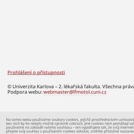
Prohlášení o přístupnosti
Footer
© Univerzita Karlova – 2. lékařská fakulta. Všechna práv
Podpora webu:
webmaster@lfmotol.cuni.cz
Na tomto webu používáme soubory cookies, jejichž prostřednictvím uchovává
bez nich by ho nebylo možné správně zobrazit. Jiné cookies nám pomáhají vyl
používáme na základě vašeho souhlasu – ten vyjadřujete tak, že svůj internet
přejete svůj souhlas s používáním cookies odvolat, změňte příslušné nastave