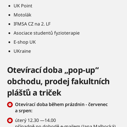
UK Point
Motolák
IFMSA CZ na 2. LF
Asociace studentů fyzioterapie
E-shop UK
UKraine
Otevírací doba „pop-up“
obchodu, prodej fakultních
plášťů a triček
Otevírací doba během prázdnin - červenec
a srpen:
úterý 12.30 —14.00
případně po dohodě e-mailem (
Jana Malhocká)