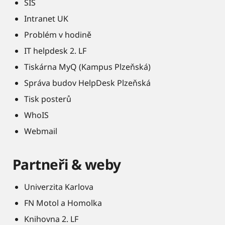
SIS
Intranet UK
Problém v hodině
IT helpdesk 2. LF
Tiskárna MyQ (Kampus Plzeňská)
Správa budov HelpDesk Plzeňská
Tisk posterů
WhoIS
Webmail
Partneři & weby
Univerzita Karlova
FN Motol a Homolka
Knihovna 2. LF