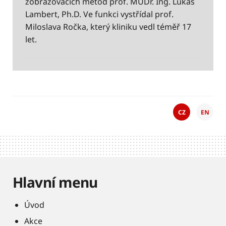
zobrazovacích metod prof. MUDr. Ing. Lukáš
Lambert, Ph.D. Ve funkci vystřídal prof.
Miloslava Ročka, který kliniku vedl téměř 17
let.
CZ
EN
Hlavní menu
Úvod
Akce