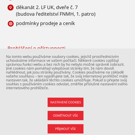
děkanát 2. LF UK, dveře č. 7
(budova ředitelství FNMH, 1. patro)
podmínky prodeje a ceník
Prohlášení o přístupnosti
Footer
Na tomto webu používáme soubory cookies, jejichž prostřednictvím
uchováváme informace ve vašem počítači. Některé cookies zajišťují
© Univerzita Karlova – 2. lékařská fakulta. Všechna
správnou funkci webu a bez nich by ho nebylo možné správně zobrazit.
práva vyhrazena. Foto: 2. LF a Shutterstock.com.
Jiné cookies nám pomáhají vylepšovat stránky tím, že nám dovolí
nahlédnout, jak jsou stránky používány. Cookies používáme na základě
Podpora webu:
webmaster@lfmotol.cuni.cz
vašeho souhlasu – ten vyjadřujete tak, že svůj internetový prohlížeč máte
nastaven tak, že ukládání těchto cookies umožňuje. Pokud si přejete svůj
souhlas s používáním cookies odvolat, změňte příslušné nastavení svého
internetového prohlížeče.
NASTAVENÍ COOKIES
ODMÍTNOUT VŠE
PŘIJMOUT VŠE