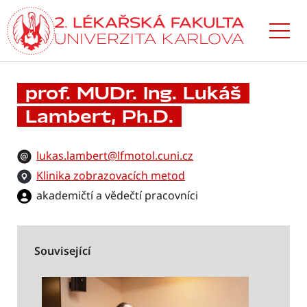
Přejít
k hlavnímu
obsahu
prof. MUDr. Ing. Lukáš
Lambert, Ph.D.
lukas.lambert@lfmotol.cuni.cz
Klinika zobrazovacích metod
akademičtí a vědečtí pracovníci
Související