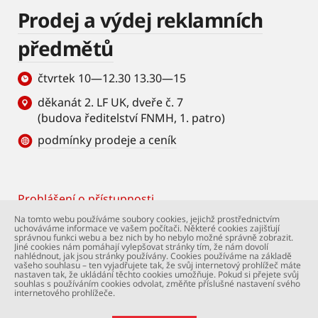
Prodej a výdej reklamních
předmětů
čtvrtek 10—12.30 13.30—15
děkanát 2. LF UK, dveře č. 7
(budova ředitelství FNMH, 1. patro)
podmínky prodeje a ceník
Prohlášení o přístupnosti
Footer
Na tomto webu používáme soubory cookies, jejichž prostřednictvím
uchováváme informace ve vašem počítači. Některé cookies zajišťují
© Univerzita Karlova – 2. lékařská fakulta. Všechna
správnou funkci webu a bez nich by ho nebylo možné správně zobrazit.
práva vyhrazena. Foto: 2. LF a Shutterstock.com.
Jiné cookies nám pomáhají vylepšovat stránky tím, že nám dovolí
nahlédnout, jak jsou stránky používány. Cookies používáme na základě
Podpora webu:
webmaster@lfmotol.cuni.cz
vašeho souhlasu – ten vyjadřujete tak, že svůj internetový prohlížeč máte
nastaven tak, že ukládání těchto cookies umožňuje. Pokud si přejete svůj
souhlas s používáním cookies odvolat, změňte příslušné nastavení svého
internetového prohlížeče.