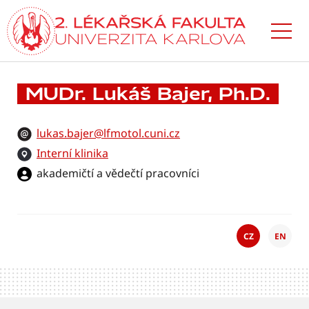
Přejít
k hlavnímu
obsahu
MUDr. Lukáš Bajer, Ph.D.
lukas.bajer@lfmotol.cuni.cz
Interní klinika
akademičtí a vědečtí pracovníci
CZ
EN