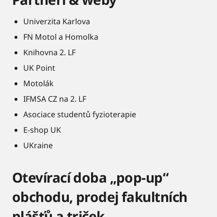
Univerzita Karlova
FN Motol a Homolka
Knihovna 2. LF
UK Point
Motolák
IFMSA CZ na 2. LF
Asociace studentů fyzioterapie
E-shop UK
UKraine
Otevírací doba „pop-up“
obchodu, prodej fakultních
plášťů a triček