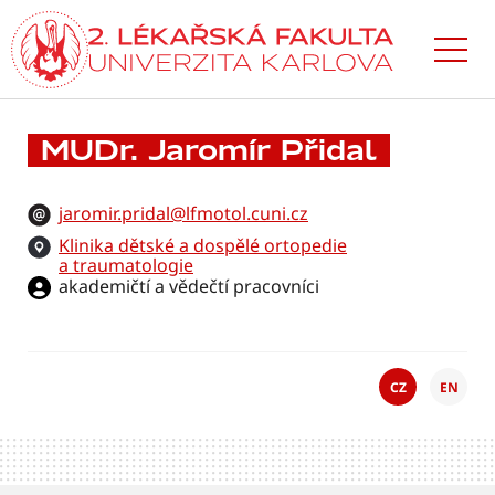
Přejít
k hlavnímu
obsahu
MUDr. Jaromír Přidal
jaromir.pridal@lfmotol.cuni.cz
Klinika dětské a dospělé ortopedie
a traumatologie
akademičtí a vědečtí pracovníci
CZ
EN