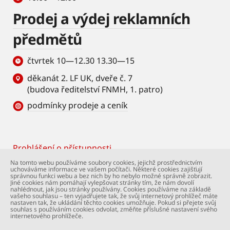
Prodej a výdej reklamních
předmětů
čtvrtek 10—12.30 13.30—15
děkanát 2. LF UK, dveře č. 7
(budova ředitelství FNMH, 1. patro)
podmínky prodeje a ceník
Prohlášení o přístupnosti
Footer
Na tomto webu používáme soubory cookies, jejichž prostřednictvím
uchováváme informace ve vašem počítači. Některé cookies zajišťují
© Univerzita Karlova – 2. lékařská fakulta. Všechna
správnou funkci webu a bez nich by ho nebylo možné správně zobrazit.
práva vyhrazena. Foto: 2. LF a Shutterstock.com.
Jiné cookies nám pomáhají vylepšovat stránky tím, že nám dovolí
nahlédnout, jak jsou stránky používány. Cookies používáme na základě
Podpora webu:
webmaster@lfmotol.cuni.cz
vašeho souhlasu – ten vyjadřujete tak, že svůj internetový prohlížeč máte
nastaven tak, že ukládání těchto cookies umožňuje. Pokud si přejete svůj
souhlas s používáním cookies odvolat, změňte příslušné nastavení svého
internetového prohlížeče.