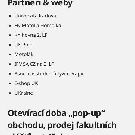
Partneři & weby
Univerzita Karlova
FN Motol a Homolka
Knihovna 2. LF
UK Point
Motolák
IFMSA CZ na 2. LF
Asociace studentů fyzioterapie
E-shop UK
UKraine
Otevírací doba „pop-up“
obchodu, prodej fakultních