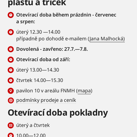
plášťů a triček
Otevírací doba během prázdnin - červenec
a srpen:
úterý 12.30 —14.00
případně po dohodě e-mailem (
Jana Malhocká)
Dovolená - zavřeno: 27.7.—7.8.
Otevírací doba od září:
úterý 13.00—14.30
čtvrtek 14.00—15.30
pavilon 10 v areálu FNMH (
mapa
)
podmínky prodeje a ceník
Otevírací doba pokladny
úterý a čtvrtek
10.00—12.00