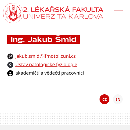
Přejít
k hlavnímu
obsahu
Ing. Jakub Šmíd
jakub.smid@lfmotol.cuni.cz
Ústav patologické fyziologie
akademičtí a vědečtí pracovníci
CZ
EN