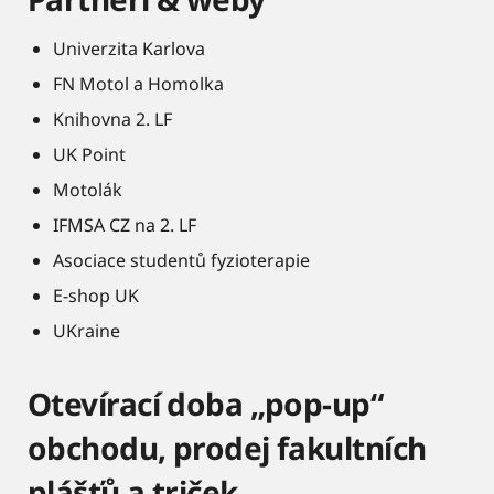
Univerzita Karlova
FN Motol a Homolka
Knihovna 2. LF
UK Point
Motolák
IFMSA CZ na 2. LF
Asociace studentů fyzioterapie
E-shop UK
UKraine
Otevírací doba „pop-up“
obchodu, prodej fakultních
plášťů a triček