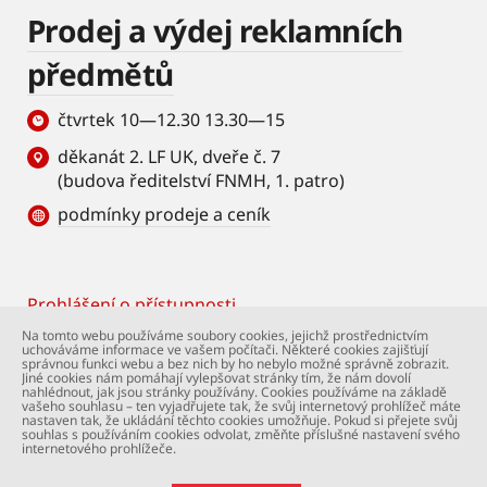
Prodej a výdej reklamních
předmětů
čtvrtek 10—12.30 13.30—15
děkanát 2. LF UK, dveře č. 7
(budova ředitelství FNMH, 1. patro)
podmínky prodeje a ceník
Prohlášení o přístupnosti
Footer
Na tomto webu používáme soubory cookies, jejichž prostřednictvím
uchováváme informace ve vašem počítači. Některé cookies zajišťují
© Univerzita Karlova – 2. lékařská fakulta. Všechna
správnou funkci webu a bez nich by ho nebylo možné správně zobrazit.
práva vyhrazena. Foto: 2. LF a Shutterstock.com.
Jiné cookies nám pomáhají vylepšovat stránky tím, že nám dovolí
nahlédnout, jak jsou stránky používány. Cookies používáme na základě
Podpora webu:
webmaster@lfmotol.cuni.cz
vašeho souhlasu – ten vyjadřujete tak, že svůj internetový prohlížeč máte
nastaven tak, že ukládání těchto cookies umožňuje. Pokud si přejete svůj
souhlas s používáním cookies odvolat, změňte příslušné nastavení svého
internetového prohlížeče.