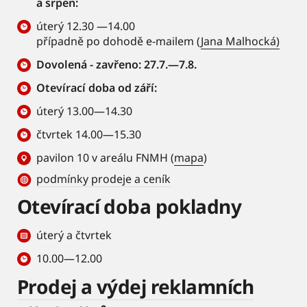
a srpen:
úterý 12.30 —14.00
případně po dohodě e-mailem (
Jana Malhocká)
Dovolená - zavřeno: 27.7.—7.8.
Otevírací doba od září:
úterý 13.00—14.30
čtvrtek 14.00—15.30
pavilon 10 v areálu FNMH (
mapa
)
podmínky prodeje a ceník
Otevírací doba pokladny
úterý a čtvrtek
10.00—12.00
Prodej a výdej reklamních