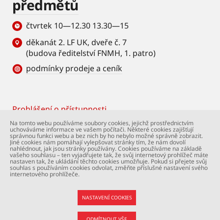
předmětů
čtvrtek 10—12.30 13.30—15
děkanát 2. LF UK, dveře č. 7
(budova ředitelství FNMH, 1. patro)
podmínky prodeje a ceník
Prohlášení o přístupnosti
Footer
Na tomto webu používáme soubory cookies, jejichž prostřednictvím
uchováváme informace ve vašem počítači. Některé cookies zajišťují
© Univerzita Karlova – 2. lékařská fakulta. Všechna
správnou funkci webu a bez nich by ho nebylo možné správně zobrazit.
práva vyhrazena. Foto: 2. LF a Shutterstock.com.
Jiné cookies nám pomáhají vylepšovat stránky tím, že nám dovolí
nahlédnout, jak jsou stránky používány. Cookies používáme na základě
Podpora webu:
webmaster@lfmotol.cuni.cz
vašeho souhlasu – ten vyjadřujete tak, že svůj internetový prohlížeč máte
nastaven tak, že ukládání těchto cookies umožňuje. Pokud si přejete svůj
souhlas s používáním cookies odvolat, změňte příslušné nastavení svého
internetového prohlížeče.
NASTAVENÍ COOKIES
ODMÍTNOUT VŠE