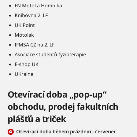
FN Motol a Homolka
Knihovna 2. LF
UK Point
Motolák
IFMSA CZ na 2. LF
Asociace studentů fyzioterapie
E-shop UK
UKraine
Otevírací doba „pop-up“
obchodu, prodej fakultních
plášťů a triček
Otevírací doba během prázdnin - červenec