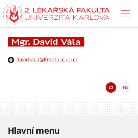
Přejít
k hlavnímu
obsahu
Mgr. David Vála
david.vala@lfmotol.cuni.cz
CZ
EN
Hlavní menu