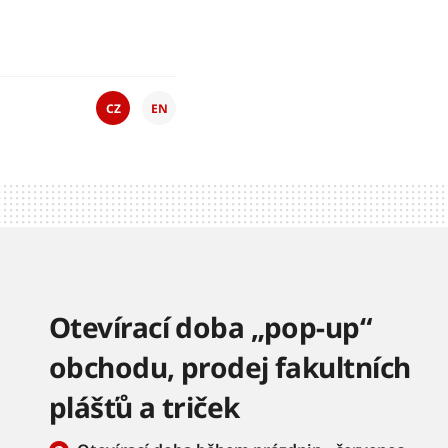
CZ
EN
Otevírací doba „pop-up“
obchodu, prodej fakultních
plášťů a triček