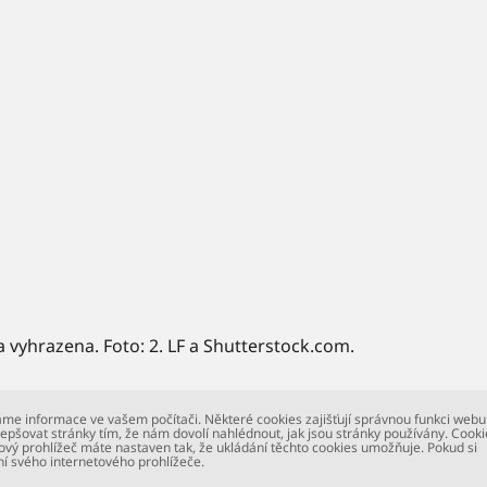
a vyhrazena. Foto: 2. LF a Shutterstock.com.
me informace ve vašem počítači. Některé cookies zajišťují správnou funkci webu
epšovat stránky tím, že nám dovolí nahlédnout, jak jsou stránky používány. Cooki
ový prohlížeč máte nastaven tak, že ukládání těchto cookies umožňuje. Pokud si
ní svého internetového prohlížeče.