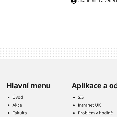
akademičtí a vědečt
Hlavní menu
Aplikace a o
Úvod
SIS
Akce
Intranet UK
Fakulta
Problém v hodině