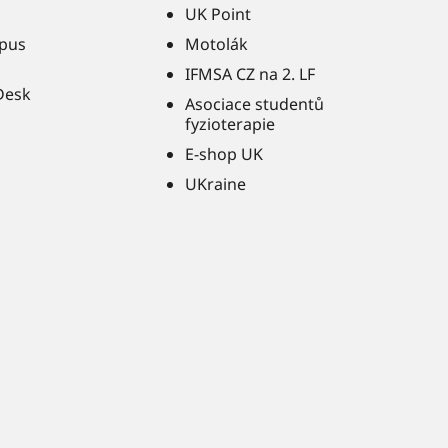
UK Point
pus
Motolák
IFMSA CZ na 2. LF
Desk
Asociace studentů
fyzioterapie
E-shop UK
UKraine