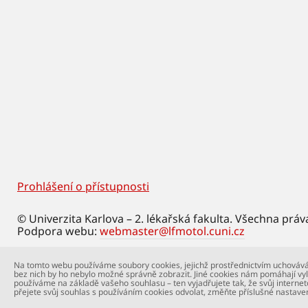
Prohlášení o přístupnosti
Footer
© Univerzita Karlova – 2. lékařská fakulta. Všechna práv
Podpora webu:
webmaster@lfmotol.cuni.cz
Na tomto webu používáme soubory cookies, jejichž prostřednictvím uchovává
bez nich by ho nebylo možné správně zobrazit. Jiné cookies nám pomáhají vyl
používáme na základě vašeho souhlasu – ten vyjadřujete tak, že svůj internet
přejete svůj souhlas s používáním cookies odvolat, změňte příslušné nastave