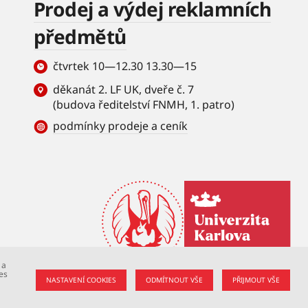
Prodej a výdej reklamních
předmětů
čtvrtek 10—12.30 13.30—15
děkanát 2. LF UK, dveře č. 7
(budova ředitelství FNMH, 1. patro)
podmínky prodeje a ceník
 a
es
NASTAVENÍ COOKIES
ODMÍTNOUT VŠE
PŘIJMOUT VŠE