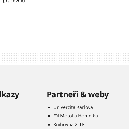
í pracovníci
dkazy
Partneři & weby
Univerzita Karlova
FN Motol a Homolka
Knihovna 2. LF