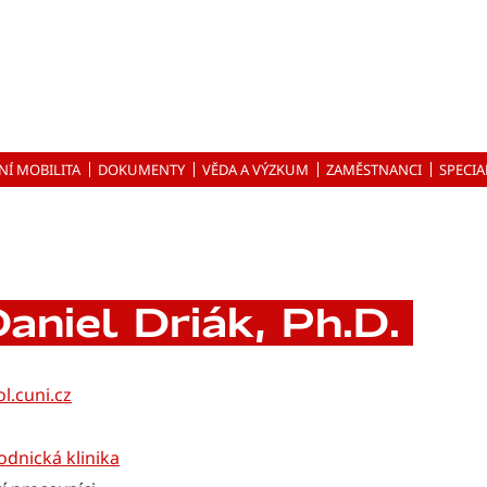
NÍ MOBILITA
DOKUMENTY
VĚDA A VÝZKUM
ZAMĚSTNANCI
SPECIA
aniel Driák, Ph.D.
l.cuni.cz
dnická klinika