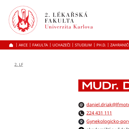
Přejít
k hlavnímu
obsahu
AKCE
FAKULTA
UCHAZEČI
ÚVOD
STUDIUM
PH.D.
ZAHRANIČ
2. LF
MUDr. D
daniel.driak@lfmoto
224 431 111
Gynekologicko-poro