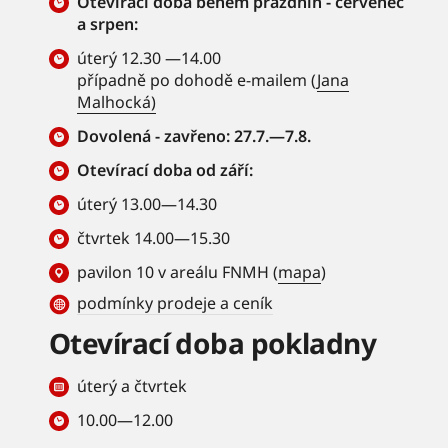
Otevírací doba během prázdnin - červenec
a srpen:
úterý 12.30 —14.00
případně po dohodě e-mailem (
Jana
Malhocká)
Dovolená - zavřeno: 27.7.—7.8.
Otevírací doba od září:
úterý 13.00—14.30
čtvrtek 14.00—15.30
pavilon 10 v areálu FNMH (
mapa
)
podmínky prodeje a ceník
Otevírací doba pokladny
úterý a čtvrtek
10.00—12.00