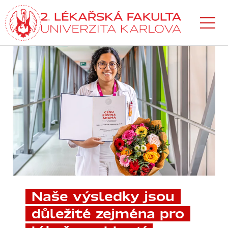
Přejít
k hlavnímu
obsahu
Naše výsledky jsou
důležité zejména pro