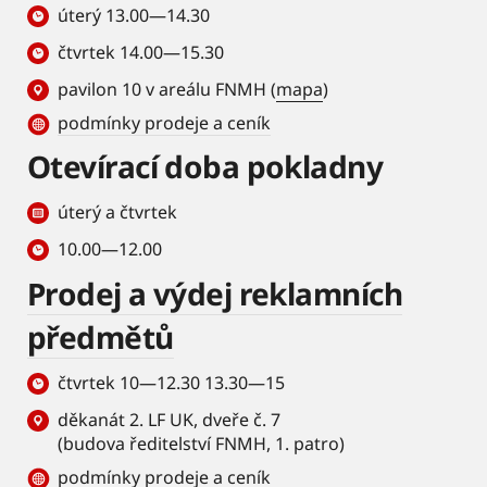
úterý 13.00—14.30
čtvrtek 14.00—15.30
pavilon 10 v areálu FNMH (
mapa
)
podmínky prodeje a ceník
Otevírací doba pokladny
úterý a čtvrtek
10.00—12.00
Prodej a výdej reklamních
předmětů
čtvrtek 10—12.30 13.30—15
děkanát 2. LF UK, dveře č. 7
(budova ředitelství FNMH, 1. patro)
podmínky prodeje a ceník