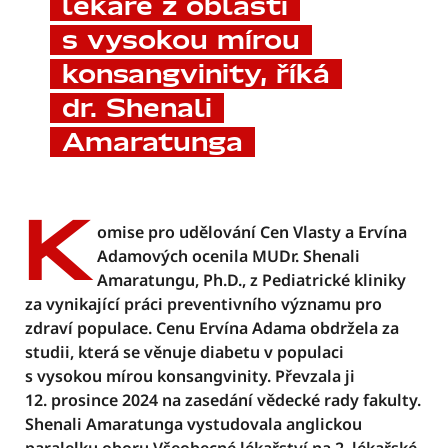
lékaře z oblastí
s vysokou mírou
konsangvinity, říká
dr. Shenali
Amaratunga
K
omise pro udělování Cen Vlasty a Ervína
Adamových ocenila MUDr. Shenali
Amaratungu, Ph.D., z Pediatrické kliniky
za vynikající práci preventivního významu pro
zdraví populace. Cenu Ervína Adama obdržela za
studii, která se věnuje diabetu v populaci
s vysokou mírou konsangvinity. Převzala ji
12. prosince 2024 na zasedání vědecké rady fakulty.
Shenali Amaratunga vystudovala anglickou