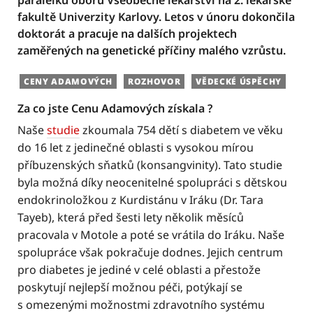
paralelku oboru Všeobecné lékařství na 2. lékařské
fakultě Univerzity Karlovy. Letos v únoru dokončila
doktorát a pracuje na dalších projektech
zaměřených na genetické příčiny malého vzrůstu.
CENY ADAMOVÝCH
ROZHOVOR
VĚDECKÉ ÚSPĚCHY
Za co jste Cenu Adamových získala ?
Naše
studie
zkoumala 754 dětí s diabetem ve věku
do 16 let z jedinečné oblasti s vysokou mírou
příbuzenských sňatků (konsangvinity). Tato studie
byla možná díky neocenitelné spolupráci s dětskou
endokrinoložkou z Kurdistánu v Iráku (Dr. Tara
Tayeb), která před šesti lety několik měsíců
pracovala v Motole a poté se vrátila do Iráku. Naše
spolupráce však pokračuje dodnes. Jejich centrum
pro diabetes je jediné v celé oblasti a přestože
poskytují nejlepší možnou péči, potýkají se
s omezenými možnostmi zdravotního systému