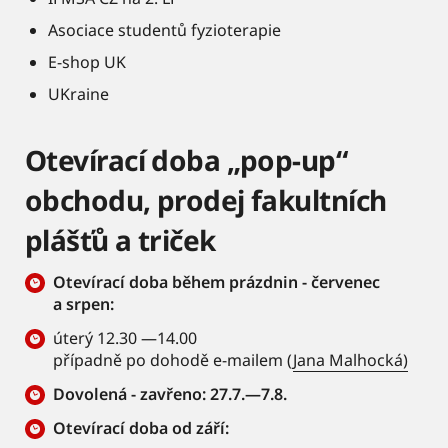
Asociace studentů fyzioterapie
E-shop UK
UKraine
Otevírací doba „pop-up“
obchodu, prodej fakultních
plášťů a triček
Otevírací doba během prázdnin - červenec
a srpen:
úterý 12.30 —14.00
případně po dohodě e-mailem (
Jana Malhocká)
Dovolená - zavřeno: 27.7.—7.8.
Otevírací doba od září: