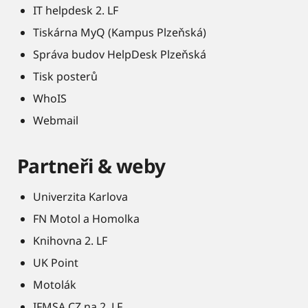
IT helpdesk 2. LF
Tiskárna MyQ (Kampus Plzeňská)
Správa budov HelpDesk Plzeňská
Tisk posterů
WhoIS
Webmail
Partneři & weby
Univerzita Karlova
FN Motol a Homolka
Knihovna 2. LF
UK Point
Motolák
IFMSA CZ na 2. LF