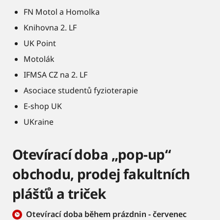
FN Motol a Homolka
Knihovna 2. LF
UK Point
Motolák
IFMSA CZ na 2. LF
Asociace studentů fyzioterapie
E-shop UK
UKraine
Otevírací doba „pop-up“
obchodu, prodej fakultních
plášťů a triček
Otevírací doba během prázdnin - červenec