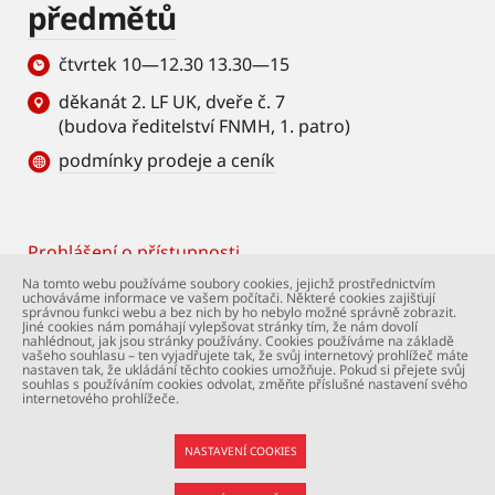
předmětů
čtvrtek 10—12.30 13.30—15
děkanát 2. LF UK, dveře č. 7
(budova ředitelství FNMH, 1. patro)
podmínky prodeje a ceník
Prohlášení o přístupnosti
Footer
Na tomto webu používáme soubory cookies, jejichž prostřednictvím
uchováváme informace ve vašem počítači. Některé cookies zajišťují
© Univerzita Karlova – 2. lékařská fakulta. Všechna
správnou funkci webu a bez nich by ho nebylo možné správně zobrazit.
práva vyhrazena. Foto: 2. LF a Shutterstock.com.
Jiné cookies nám pomáhají vylepšovat stránky tím, že nám dovolí
nahlédnout, jak jsou stránky používány. Cookies používáme na základě
Podpora webu:
webmaster@lfmotol.cuni.cz
vašeho souhlasu – ten vyjadřujete tak, že svůj internetový prohlížeč máte
nastaven tak, že ukládání těchto cookies umožňuje. Pokud si přejete svůj
souhlas s používáním cookies odvolat, změňte příslušné nastavení svého
internetového prohlížeče.
NASTAVENÍ COOKIES