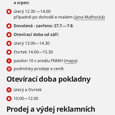
a srpen:
úterý 12.30 —14.00
případně po dohodě e-mailem (
Jana Malhocká)
Dovolená - zavřeno: 27.7.—7.8.
Otevírací doba od září:
úterý 13.00—14.30
čtvrtek 14.00—15.30
pavilon 10 v areálu FNMH (
mapa
)
podmínky prodeje a ceník
Otevírací doba pokladny
úterý a čtvrtek
10.00—12.00
Prodej a výdej reklamních