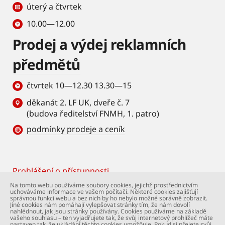
úterý a čtvrtek
10.00—12.00
Prodej a výdej reklamních
předmětů
čtvrtek 10—12.30 13.30—15
děkanát 2. LF UK, dveře č. 7
(budova ředitelství FNMH, 1. patro)
podmínky prodeje a ceník
Prohlášení o přístupnosti
Footer
Na tomto webu používáme soubory cookies, jejichž prostřednictvím
uchováváme informace ve vašem počítači. Některé cookies zajišťují
© Univerzita Karlova – 2. lékařská fakulta. Všechna
správnou funkci webu a bez nich by ho nebylo možné správně zobrazit.
práva vyhrazena. Foto: 2. LF a Shutterstock.com.
Jiné cookies nám pomáhají vylepšovat stránky tím, že nám dovolí
nahlédnout, jak jsou stránky používány. Cookies používáme na základě
Podpora webu:
webmaster@lfmotol.cuni.cz
vašeho souhlasu – ten vyjadřujete tak, že svůj internetový prohlížeč máte
nastaven tak, že ukládání těchto cookies umožňuje. Pokud si přejete svůj