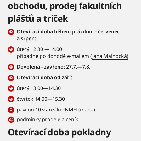
obchodu, prodej fakultních
plášťů a triček
Otevírací doba během prázdnin - červenec
a srpen:
úterý 12.30 —14.00
případně po dohodě e-mailem (
Jana Malhocká)
Dovolená - zavřeno: 27.7.—7.8.
Otevírací doba od září:
úterý 13.00—14.30
čtvrtek 14.00—15.30
pavilon 10 v areálu FNMH (
mapa
)
podmínky prodeje a ceník
Otevírací doba pokladny