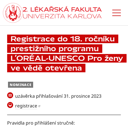
Přejít
k hlavnímu
obsahu
Registrace do 18. ročníku
prestižního programu
L’ORÉAL-UNESCO Pro ženy
ve vědě otevřena
NOMINACE
uzávěrka přihlašování 31. prosince 2023
registrace
Pravidla pro přihlášení stručně: