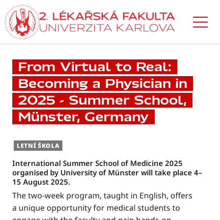
Přejít
k hlavnímu
obsahu
From Virtual to Real:
Becoming a Physician in
2025 - Summer School,
Münster, Germany
LETNÍ ŠKOLA
International Summer School of Medicine 2025
organised by University of Münster will take place 4–
15 August 2025.
The two-week program, taught in English, offers
a unique opportunity for medical students to