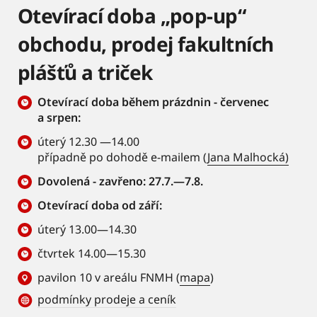
Otevírací doba „pop-up“
obchodu, prodej fakultních
plášťů a triček
Otevírací doba během prázdnin - červenec
a srpen:
úterý 12.30 —14.00
případně po dohodě e-mailem (
Jana Malhocká)
Dovolená - zavřeno: 27.7.—7.8.
Otevírací doba od září:
úterý 13.00—14.30
čtvrtek 14.00—15.30
pavilon 10 v areálu FNMH (
mapa
)
podmínky prodeje a ceník