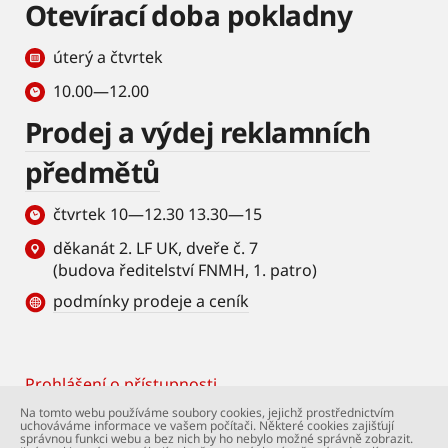
Otevírací doba pokladny
úterý a čtvrtek
10.00—12.00
Prodej a výdej reklamních
předmětů
čtvrtek 10—12.30 13.30—15
děkanát 2. LF UK, dveře č. 7
(budova ředitelství FNMH, 1. patro)
podmínky prodeje a ceník
Prohlášení o přístupnosti
Footer
Na tomto webu používáme soubory cookies, jejichž prostřednictvím
uchováváme informace ve vašem počítači. Některé cookies zajišťují
© Univerzita Karlova – 2. lékařská fakulta. Všechna
správnou funkci webu a bez nich by ho nebylo možné správně zobrazit.