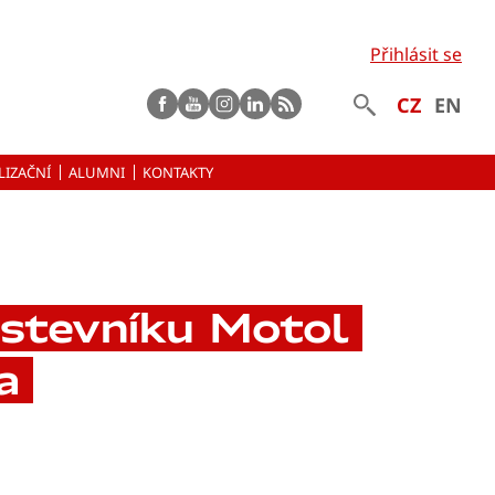
Přihlásit se
Facebook
Youtube
instagram
LinkedIn
rss
CZ
EN
LIZAČNÍ
ALUMNI
KONTAKTY
stevníku Motol
a