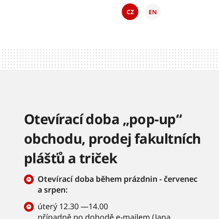
CZ
EN
Otevírací doba „pop-up“
obchodu, prodej fakultních
plášťů a triček
Otevírací doba během prázdnin - červenec
a srpen:
úterý 12.30 —14.00
případně po dohodě e-mailem (
Jana