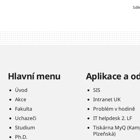
Sdíl
Hlavní menu
Aplikace a o
Úvod
SIS
Akce
Intranet UK
Fakulta
Problém v hodině
Uchazeči
IT helpdesk 2. LF
Studium
Tiskárna MyQ (Kam
Plzeňská)
Ph.D.