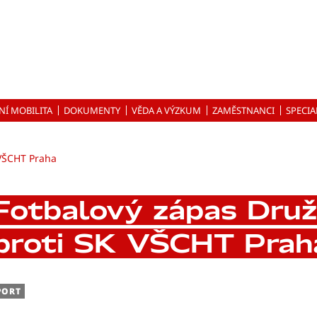
NÍ MOBILITA
DOKUMENTY
VĚDA A VÝZKUM
ZAMĚSTNANCI
SPECIA
 VŠCHT Praha
Fotbalový zápas Druž
proti SK VŠCHT Prah
PORT