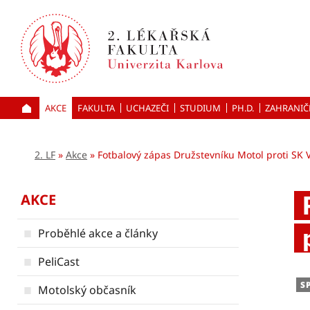
Přejít
k hlavnímu
obsahu
AKCE
FAKULTA
UCHAZEČI
ÚVOD
STUDIUM
PH.D.
ZAHRANIČ
2. LF
Akce
Fotbalový zápas Družstevníku Motol proti SK
AKCE
Proběhlé akce a články
PeliCast
S
Motolský občasník