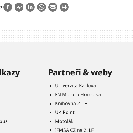
et
dkazy
Partneři & weby
Univerzita Karlova
FN Motol a Homolka
Knihovna 2. LF
UK Point
pus
Motolák
IFMSA CZ na 2. LF