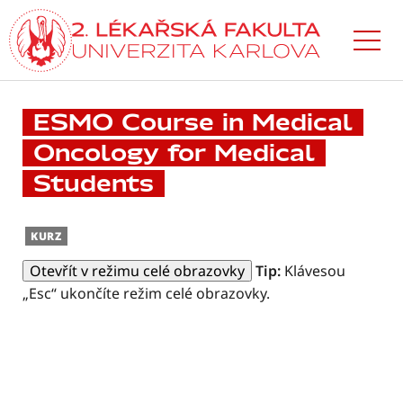
Přejít
k hlavnímu
obsahu
ESMO Course in Medical
Oncology for Medical
Students
KURZ
Otevřít v režimu celé obrazovky
Tip:
Klávesou
„Esc“ ukončíte režim celé obrazovky.