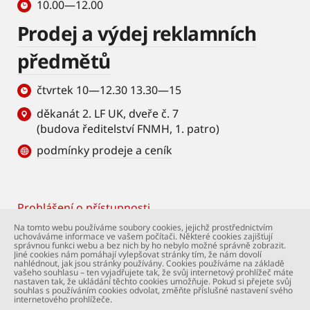
10.00—12.00
Prodej a výdej reklamních
předmětů
čtvrtek 10—12.30 13.30—15
děkanát 2. LF UK, dveře č. 7
(budova ředitelství FNMH, 1. patro)
podmínky prodeje a ceník
Prohlášení o přístupnosti
Footer
Na tomto webu používáme soubory cookies, jejichž prostřednictvím
uchováváme informace ve vašem počítači. Některé cookies zajišťují
© Univerzita Karlova – 2. lékařská fakulta. Všechna
správnou funkci webu a bez nich by ho nebylo možné správně zobrazit.
práva vyhrazena. Foto: 2. LF a Shutterstock.com.
Jiné cookies nám pomáhají vylepšovat stránky tím, že nám dovolí
nahlédnout, jak jsou stránky používány. Cookies používáme na základě
Podpora webu:
webmaster@lfmotol.cuni.cz
vašeho souhlasu – ten vyjadřujete tak, že svůj internetový prohlížeč máte
nastaven tak, že ukládání těchto cookies umožňuje. Pokud si přejete svůj
souhlas s používáním cookies odvolat, změňte příslušné nastavení svého
internetového prohlížeče.