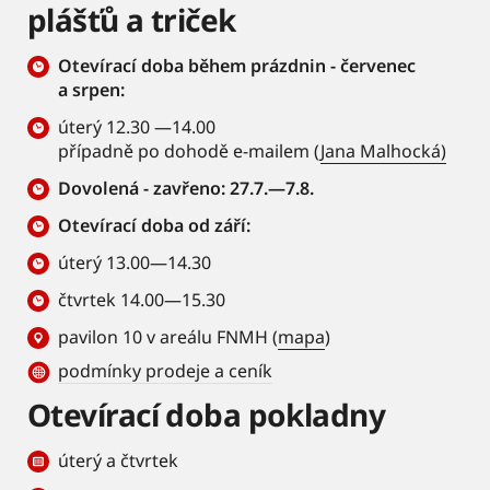
plášťů a triček
Otevírací doba během prázdnin - červenec
a srpen:
úterý 12.30 —14.00
případně po dohodě e-mailem (
Jana Malhocká)
Dovolená - zavřeno: 27.7.—7.8.
Otevírací doba od září:
úterý 13.00—14.30
čtvrtek 14.00—15.30
pavilon 10 v areálu FNMH (
mapa
)
podmínky prodeje a ceník
Otevírací doba pokladny
úterý a čtvrtek