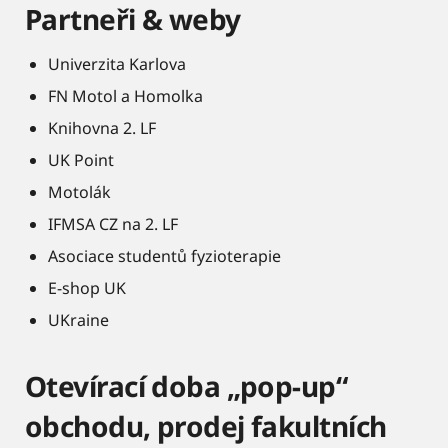
Partneři & weby
Univerzita Karlova
FN Motol a Homolka
Knihovna 2. LF
UK Point
Motolák
IFMSA CZ na 2. LF
Asociace studentů fyzioterapie
E-shop UK
UKraine
Otevírací doba „pop-up“
obchodu, prodej fakultních