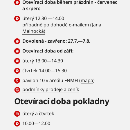
Otevírací doba během prázdnin - červenec
a srpen:
úterý 12.30 —14.00
případně po dohodě e-mailem (
Jana
Malhocká)
Dovolená - zavřeno: 27.7.—7.8.
Otevírací doba od září:
úterý 13.00—14.30
čtvrtek 14.00—15.30
pavilon 10 v areálu FNMH (
mapa
)
podmínky prodeje a ceník
Otevírací doba pokladny
úterý a čtvrtek
10.00—12.00