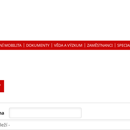
NÍ MOBILITA
DOKUMENTY
VĚDA A VÝZKUM
ZAMĚSTNANCI
SPECIA
ř
na