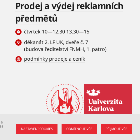
Prodej a výdej reklamních
předmětů
čtvrtek 10—12.30 13.30—15
děkanát 2. LF UK, dveře č. 7
(budova ředitelství FNMH, 1. patro)
podmínky prodeje a ceník
 a
es
NASTAVENÍ COOKIES
ODMÍTNOUT VŠE
PŘIJMOUT VŠE