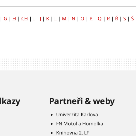
|
G
|
H
|
CH
|
I
|
J
|
K
|
L
|
M
|
N
|
O
|
P
|
Q
|
R
|
Ř
|
S
|
Š
dkazy
Partneři & weby
Univerzita Karlova
FN Motol a Homolka
Knihovna 2. LF