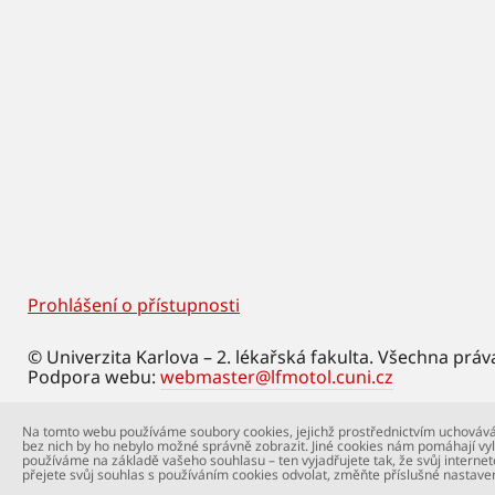
Prohlášení o přístupnosti
Footer
© Univerzita Karlova – 2. lékařská fakulta. Všechna práv
Podpora webu:
webmaster@lfmotol.cuni.cz
Na tomto webu používáme soubory cookies, jejichž prostřednictvím uchovává
bez nich by ho nebylo možné správně zobrazit. Jiné cookies nám pomáhají vyl
používáme na základě vašeho souhlasu – ten vyjadřujete tak, že svůj internet
přejete svůj souhlas s používáním cookies odvolat, změňte příslušné nastave