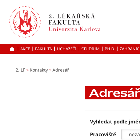
Přejít
k hlavnímu
obsahu
AKCE
FAKULTA
UCHAZEČI
ÚVOD
STUDIUM
PH.D.
ZAHRANIČ
2. LF
Kontakty
Adresář
Adresá
Vyhledat podle jmé
Pracoviště