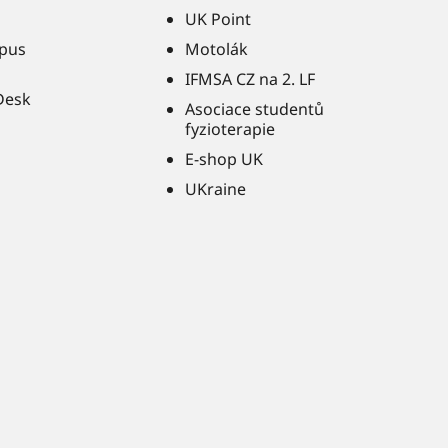
UK Point
pus
Motolák
IFMSA CZ na 2. LF
Desk
Asociace studentů
fyzioterapie
E-shop UK
UKraine