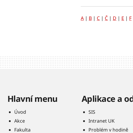
A
|
B
|
C
|
Č
|
D
|
E
|
F
Hlavní menu
Aplikace a o
Úvod
SIS
Akce
Intranet UK
Fakulta
Problém v hodině