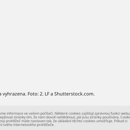
a vyhrazena. Foto: 2. LF a Shutterstock.com.
me informace ve vašem počítači. Některé cookies zajišťují správnou funkci webu
epšovat stránky tím, že nám dovolí nahlédnout, jak jsou stránky používány. Cooki
ový prohlížeč máte nastaven tak, že ukládání těchto cookies umožňuje. Pokud si
ní svého internetového prohlížeče.