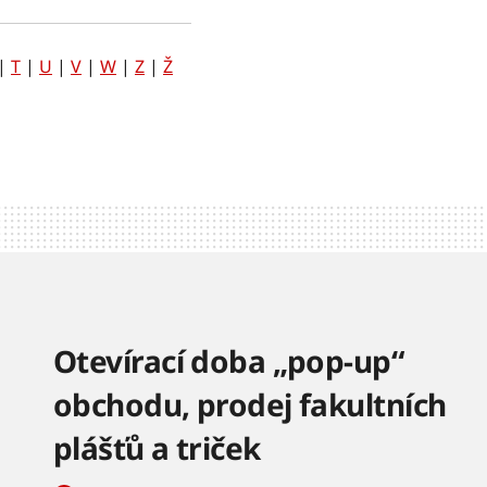
|
T
|
U
|
V
|
W
|
Z
|
Ž
Otevírací doba „pop-up“
obchodu, prodej fakultních
plášťů a triček