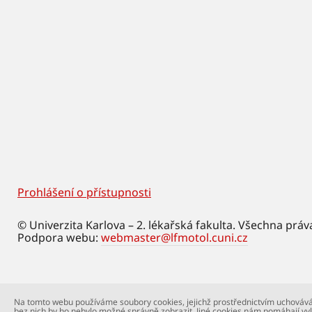
Prohlášení o přístupnosti
Footer
© Univerzita Karlova – 2. lékařská fakulta. Všechna práv
Podpora webu:
webmaster@lfmotol.cuni.cz
Na tomto webu používáme soubory cookies, jejichž prostřednictvím uchovává
bez nich by ho nebylo možné správně zobrazit. Jiné cookies nám pomáhají vyl