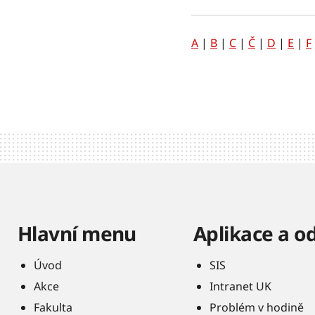
A
|
B
|
C
|
Č
|
D
|
E
|
F
Hlavní menu
Aplikace a o
Úvod
SIS
Akce
Intranet UK
Fakulta
Problém v hodině