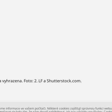
a vyhrazena. Foto: 2. LF a Shutterstock.com.
me informace ve vašem počítači. Některé cookies zajišťují správnou funkci webu
epšovat stránky tím, že nám dovolí nahlédnout, jak jsou stránky používány. Cooki