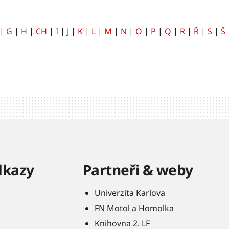
|
G
|
H
|
CH
|
I
|
J
|
K
|
L
|
M
|
N
|
O
|
P
|
Q
|
R
|
Ř
|
S
|
Š
dkazy
Partneři & weby
Univerzita Karlova
FN Motol a Homolka
Knihovna 2. LF