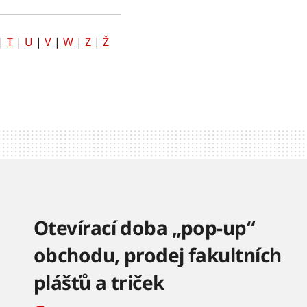
|
T
|
U
|
V
|
W
|
Z
|
Ž
Otevírací doba „pop-up“
obchodu, prodej fakultních
plášťů a triček