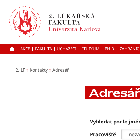
Přejít
k hlavnímu
obsahu
AKCE
FAKULTA
UCHAZEČI
ÚVOD
STUDIUM
PH.D.
ZAHRANIČ
2. LF
Kontakty
Adresář
Adresá
Vyhledat podle jmé
Pracoviště