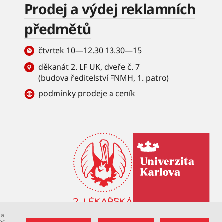
Prodej a výdej reklamních
předmětů
čtvrtek 10—12.30 13.30—15
děkanát 2. LF UK, dveře č. 7
(budova ředitelství FNMH, 1. patro)
podmínky prodeje a ceník
 a
es