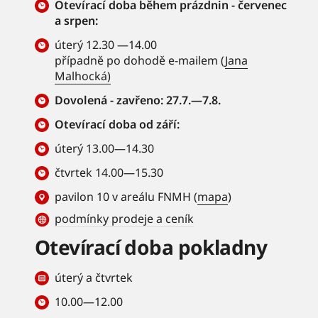
Otevírací doba během prázdnin - červenec
a srpen:
úterý 12.30 —14.00
případně po dohodě e-mailem (
Jana
Malhocká)
Dovolená - zavřeno: 27.7.—7.8.
Otevírací doba od září:
úterý 13.00—14.30
čtvrtek 14.00—15.30
pavilon 10 v areálu FNMH (
mapa
)
podmínky prodeje a ceník
Otevírací doba pokladny
úterý a čtvrtek
10.00—12.00