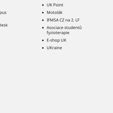
UK Point
pus
Motolák
IFMSA CZ na 2. LF
Desk
Asociace studentů
fyzioterapie
E-shop UK
UKraine