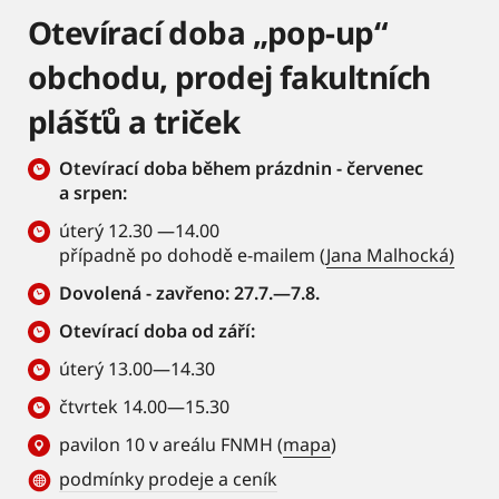
Otevírací doba „pop-up“
obchodu, prodej fakultních
plášťů a triček
Otevírací doba během prázdnin - červenec
a srpen:
úterý 12.30 —14.00
případně po dohodě e-mailem (
Jana Malhocká)
Dovolená - zavřeno: 27.7.—7.8.
Otevírací doba od září:
úterý 13.00—14.30
čtvrtek 14.00—15.30
pavilon 10 v areálu FNMH (
mapa
)
podmínky prodeje a ceník