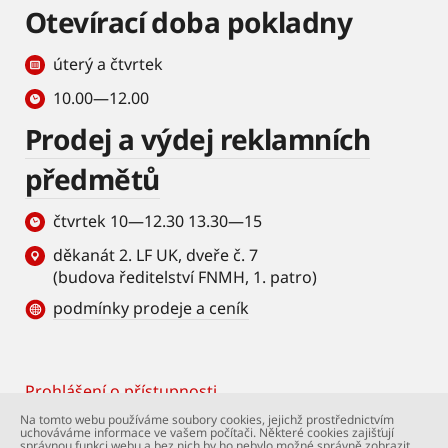
Otevírací doba pokladny
úterý a čtvrtek
10.00—12.00
Prodej a výdej reklamních
předmětů
čtvrtek 10—12.30 13.30—15
děkanát 2. LF UK, dveře č. 7
(budova ředitelství FNMH, 1. patro)
podmínky prodeje a ceník
Prohlášení o přístupnosti
Footer
Na tomto webu používáme soubory cookies, jejichž prostřednictvím
uchováváme informace ve vašem počítači. Některé cookies zajišťují
© Univerzita Karlova – 2. lékařská fakulta. Všechna
správnou funkci webu a bez nich by ho nebylo možné správně zobrazit.