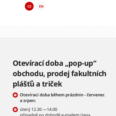
CZ
EN
Otevírací doba „pop-up“
obchodu, prodej fakultních
plášťů a triček
Otevírací doba během prázdnin - červenec
a srpen:
úterý 12.30 —14.00
případně po dohodě e-mailem (
Jana