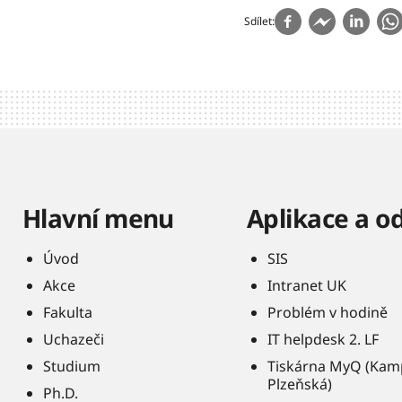
Sdílet
Hlavní menu
Aplikace a o
Úvod
SIS
Akce
Intranet UK
Fakulta
Problém v hodině
Uchazeči
IT helpdesk 2. LF
Studium
Tiskárna MyQ (Kam
Plzeňská)
Ph.D.