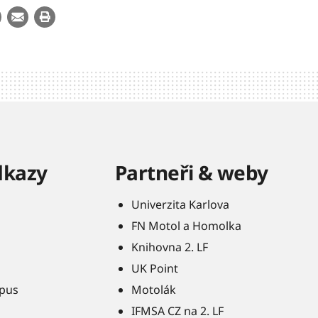
dkazy
Partneři & weby
Univerzita Karlova
FN Motol a Homolka
Knihovna 2. LF
UK Point
pus
Motolák
IFMSA CZ na 2. LF