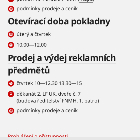
podmínky prodeje a ceník
Otevírací doba pokladny
úterý a čtvrtek
10.00—12.00
Prodej a výdej reklamních
předmětů
čtvrtek 10—12.30 13.30—15
děkanát 2. LF UK, dveře č. 7
(budova ředitelství FNMH, 1. patro)
podmínky prodeje a ceník
Prohlášení o přístupnosti