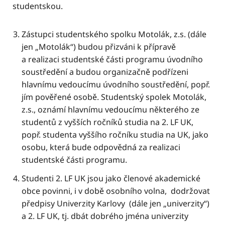
studentskou.
Zástupci studentského spolku Motolák, z.s. (dále
jen „Motolák“) budou přizváni k přípravě
a realizaci studentské části programu úvodního
soustředění a budou organizačně podřízeni
hlavnímu vedoucímu úvodního soustředění, popř.
jím pověřené osobě. Studentský spolek Motolák,
z.s., oznámí hlavnímu vedoucímu některého ze
studentů z vyšších ročníků studia na 2. LF UK,
popř. studenta vyššího ročníku studia na UK, jako
osobu, která bude odpovědná za realizaci
studentské části programu.
Studenti 2. LF UK jsou jako členové akademické
obce povinni, i v době osobního volna, dodržovat
předpisy Univerzity Karlovy (dále jen „univerzity“)
a 2. LF UK, tj. dbát dobrého jména univerzity