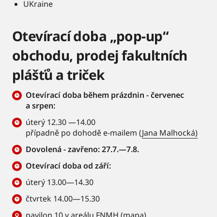
UKraine
Otevírací doba „pop-up“
obchodu, prodej fakultních
plášťů a triček
Otevírací doba během prázdnin - červenec
a srpen:
úterý 12.30 —14.00
případně po dohodě e-mailem (
Jana Malhocká)
Dovolená - zavřeno: 27.7.—7.8.
Otevírací doba od září:
úterý 13.00—14.30
čtvrtek 14.00—15.30
pavilon 10 v areálu FNMH (
mapa
)