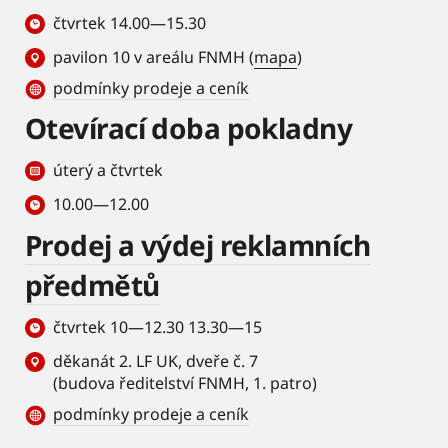
čtvrtek 14.00—15.30
pavilon 10 v areálu FNMH (
mapa
)
podmínky prodeje a ceník
Otevírací doba pokladny
úterý a čtvrtek
10.00—12.00
Prodej a výdej reklamních
předmětů
čtvrtek 10—12.30 13.30—15
děkanát 2. LF UK, dveře č. 7
(budova ředitelství FNMH, 1. patro)
podmínky prodeje a ceník