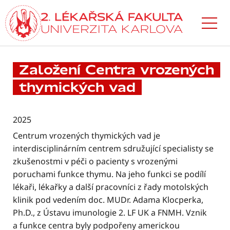
Přejít
k hlavnímu
obsahu
Založení Centra vrozených
thymických vad
2025
Centrum vrozených thymických vad je
interdisciplinárním centrem sdružující specialisty se
zkušenostmi v péči o pacienty s vrozenými
poruchami funkce thymu. Na jeho funkci se podílí
lékaři, lékařky a další pracovníci z řady motolských
klinik pod vedením doc. MUDr. Adama Klocperka,
Ph.D., z Ústavu imunologie 2. LF UK a FNMH. Vznik
a funkce centra byly podpořeny americkou