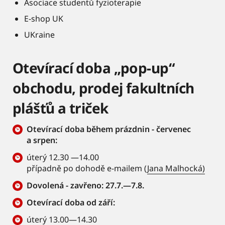
Asociace studentů fyzioterapie
E-shop UK
UKraine
Otevírací doba „pop-up“
obchodu, prodej fakultních
plášťů a triček
Otevírací doba během prázdnin - červenec
a srpen:
úterý 12.30 —14.00
případně po dohodě e-mailem (
Jana Malhocká)
Dovolená - zavřeno: 27.7.—7.8.
Otevírací doba od září:
úterý 13.00—14.30