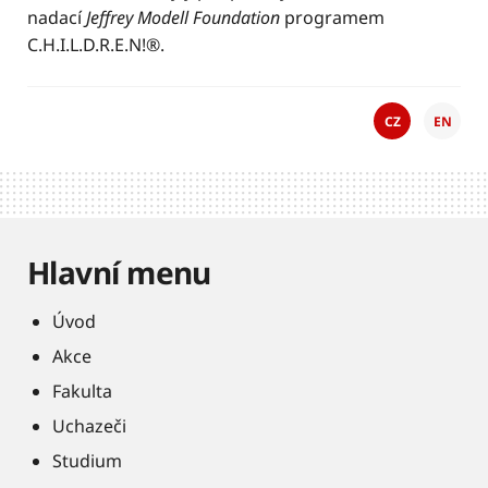
nadací
Jeffrey Modell Foundation
programem
C.H.I.L.D.R.E.N!®.
CZ
EN
Hlavní menu
Úvod
Akce
Fakulta
Uchazeči
Studium