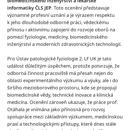
biomedicínského inženýrství a lékařské
informatiky ČLS JEP
. Toto ocenění představuje
významné profesní uznání a je výrazem respektu
k jeho dlouhodobé odborné práci, vědeckému
přínosu i aktivnímu zapojení do rozvoje oborů na
pomezí fyziologie, medicíny, biomedicínského
inženýrství a moderních zdravotnických technologií.
Pro Ústav patologické fyziologie 2. LF UK je tato
událost důležitým úspěchem, protože potvrzuje, že
odborná činnost pracoviště má přesah nejen do
oblasti experimentálního výzkumu a výuky, ale i do
širšího mezioborového prostoru, kde se propojují
biomedicínské vědy, technické inovace a klinická
medicína. Ocenění zároveň ukazuje, že práce prof.
Otáhala je vnímána jako přínosná pro rozvoj
spolupráce mezi základním výzkumem, medicínskou
praxí a technologickými přístupy, které dnes stále