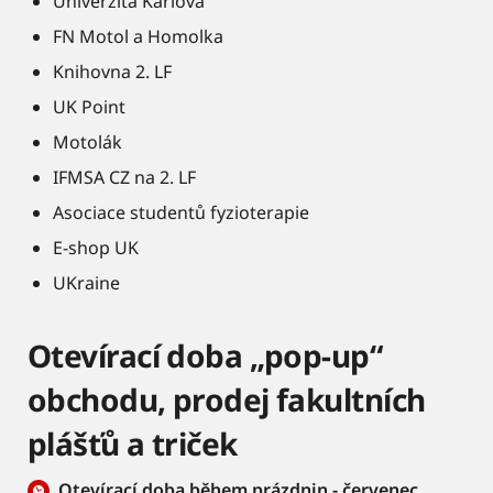
Univerzita Karlova
FN Motol a Homolka
Knihovna 2. LF
UK Point
Motolák
IFMSA CZ na 2. LF
Asociace studentů fyzioterapie
E-shop UK
UKraine
Otevírací doba „pop-up“
obchodu, prodej fakultních
plášťů a triček
Otevírací doba během prázdnin - červenec