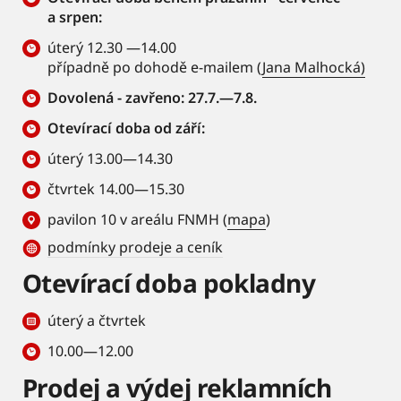
a srpen:
úterý 12.30 —14.00
případně po dohodě e-mailem (
Jana Malhocká)
Dovolená - zavřeno: 27.7.—7.8.
Otevírací doba od září:
úterý 13.00—14.30
čtvrtek 14.00—15.30
pavilon 10 v areálu FNMH (
mapa
)
podmínky prodeje a ceník
Otevírací doba pokladny
úterý a čtvrtek
10.00—12.00
Prodej a výdej reklamních