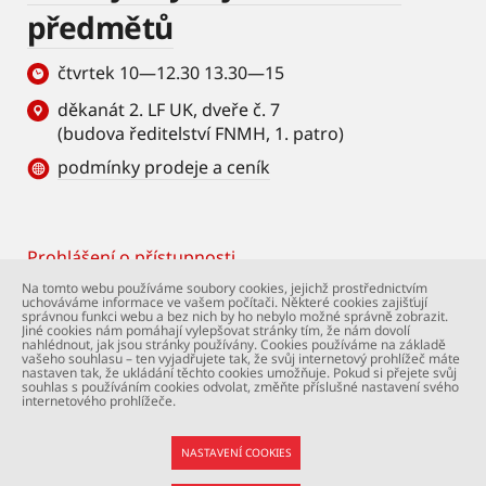
předmětů
čtvrtek 10—12.30 13.30—15
děkanát 2. LF UK, dveře č. 7
(budova ředitelství FNMH, 1. patro)
podmínky prodeje a ceník
Prohlášení o přístupnosti
Footer
Na tomto webu používáme soubory cookies, jejichž prostřednictvím
uchováváme informace ve vašem počítači. Některé cookies zajišťují
© Univerzita Karlova – 2. lékařská fakulta. Všechna
správnou funkci webu a bez nich by ho nebylo možné správně zobrazit.
práva vyhrazena. Foto: 2. LF a Shutterstock.com.
Jiné cookies nám pomáhají vylepšovat stránky tím, že nám dovolí
nahlédnout, jak jsou stránky používány. Cookies používáme na základě
Podpora webu:
webmaster@lfmotol.cuni.cz
vašeho souhlasu – ten vyjadřujete tak, že svůj internetový prohlížeč máte
nastaven tak, že ukládání těchto cookies umožňuje. Pokud si přejete svůj
souhlas s používáním cookies odvolat, změňte příslušné nastavení svého
internetového prohlížeče.
NASTAVENÍ COOKIES