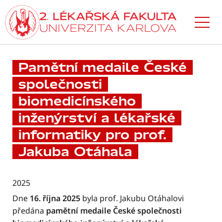
Přejít
k hlavnímu
obsahu
Pamětní medaile České
společnosti
biomedicínského
inženýrství a lékařské
informatiky pro prof.
Jakuba Otáhala
2025
Dne
16. října 2025
byla prof. Jakubu Otáhalovi
předána
pamětní medaile České společnosti