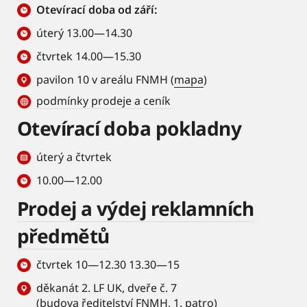
Otevírací doba od září:
úterý 13.00—14.30
čtvrtek 14.00—15.30
pavilon 10 v areálu FNMH (
mapa
)
podmínky prodeje a ceník
Otevírací doba pokladny
úterý a čtvrtek
10.00—12.00
Prodej a výdej reklamních
předmětů
čtvrtek 10—12.30 13.30—15
děkanát 2. LF UK, dveře č. 7
(budova ředitelství FNMH, 1. patro)