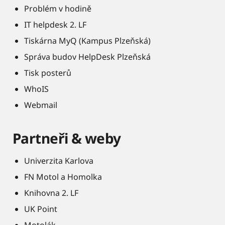
Problém v hodině
IT helpdesk 2. LF
Tiskárna MyQ (Kampus Plzeňská)
Správa budov HelpDesk Plzeňská
Tisk posterů
WhoIS
Webmail
Partneři & weby
Univerzita Karlova
FN Motol a Homolka
Knihovna 2. LF
UK Point