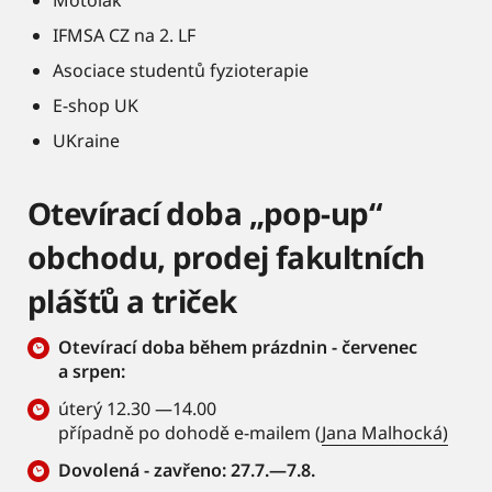
Motolák
IFMSA CZ na 2. LF
Asociace studentů fyzioterapie
E-shop UK
UKraine
Otevírací doba „pop-up“
obchodu, prodej fakultních
plášťů a triček
Otevírací doba během prázdnin - červenec
a srpen:
úterý 12.30 —14.00
případně po dohodě e-mailem (
Jana Malhocká)
Dovolená - zavřeno: 27.7.—7.8.