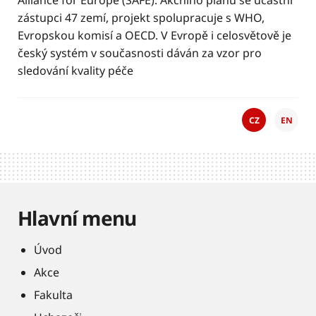
Alliance for Europe (SAFE). Akčního plánu se účastní
zástupci 47 zemí, projekt spolupracuje s WHO,
Evropskou komisí a OECD. V Evropě i celosvětově je
český systém v současnosti dáván za vzor pro
sledování kvality péče
CZ
EN
Hlavní menu
Úvod
Akce
Fakulta