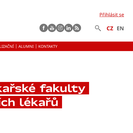
Přihlásit se
Facebook
Youtube
instagram
LinkedIn
rss
CZ
EN
LIZAČNÍ
ALUMNI
KONTAKTY
kařské fakulty
ích lékařů