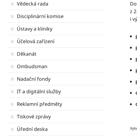
Vědecká rada
Do
z 2
Disciplinární komise
i 
Ústavy a kliniky
Účelová zařízení
Děkanát
Ombudsman
Nadační fondy
IT a digitální služby
Reklamní předměty
Tiskové zprávy
Úřední deska
Vyt