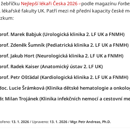
 žebříčku
Nejlepší lékaři Česka 2026
podle magazínu
Forbe
. lékařské fakulty UK. Patří mezi ně přední kapacity české me
výzkum:
prof. Marek Babjuk (Urologická klinika 2. LF UK a FNMH)
prof. Zdeněk Šumník (Pediatrická klinika 2. LF UK a FNMH)
prof. Jakub Hort (Neurologická klinika 2. LF UK a FNMH)
prof. Radek Kaiser (Anatomický ústav 2. LF UK)
prof. Petr Ošťádal (Kardiologická klinika 2. LF UK a FNMH)
doc. Lucie Šrámková (Klinika dětské hematologie a onkolo
dr. Milan Trojánek (Klinika infekčních nemocí a cestovní m
vořeno:
13. 1. 2026
/ Upraveno:
13. 1. 2026
/
Mgr. Petr Andreas, Ph.D.