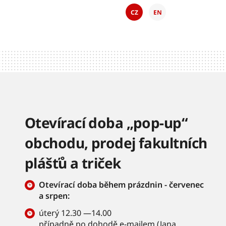
CZ
EN
Otevírací doba „pop-up“
obchodu, prodej fakultních
plášťů a triček
Otevírací doba během prázdnin - červenec
a srpen:
úterý 12.30 —14.00
případně po dohodě e-mailem (
Jana