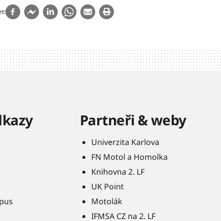
et
dkazy
Partneři & weby
Univerzita Karlova
FN Motol a Homolka
Knihovna 2. LF
UK Point
pus
Motolák
IFMSA CZ na 2. LF