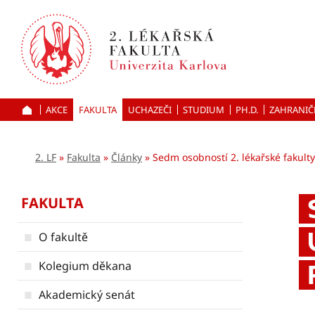
Přejít
k hlavnímu
obsahu
AKCE
FAKULTA
UCHAZEČI
ÚVOD
STUDIUM
PH.D.
ZAHRANIČ
2. LF
Fakulta
Články
Sedm osobností 2. lékařské fakult
FAKULTA
O fakultě
Kolegium děkana
Akademický senát