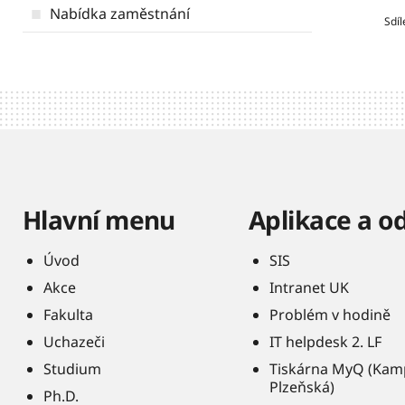
Nabídka zaměstnání
Sdíl
Hlavní menu
Aplikace a o
Úvod
SIS
Akce
Intranet UK
Fakulta
Problém v hodině
Uchazeči
IT helpdesk 2. LF
Studium
Tiskárna MyQ (Kam
Plzeňská)
Ph.D.