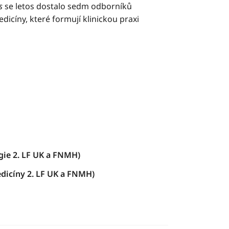
s
se letos dostalo sedm odborníků
dicíny, které formují klinickou praxi
gie 2. LF UK a FNMH)
edicíny 2. LF UK a FNMH)