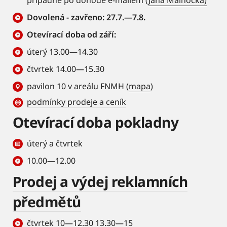
případně po dohodě e-mailem (
Jana Malhocká)
Dovolená - zavřeno: 27.7.—7.8.
Otevírací doba od září:
úterý 13.00—14.30
čtvrtek 14.00—15.30
pavilon 10 v areálu FNMH (
mapa
)
podmínky prodeje a ceník
Otevírací doba pokladny
úterý a čtvrtek
10.00—12.00
Prodej a výdej reklamních
předmětů
čtvrtek 10—12.30 13.30—15