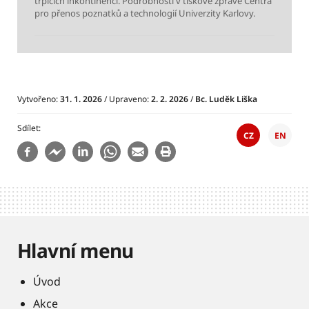
trpících inkontinencí. Podrobnosti v tiskové zprávě Centra
pro přenos poznatků a technologií Univerzity Karlovy.
Vytvořeno:
31. 1. 2026
/ Upraveno:
2. 2. 2026
/
Bc. Luděk Liška
Sdílet
CZ
EN
Hlavní menu
Úvod
Akce