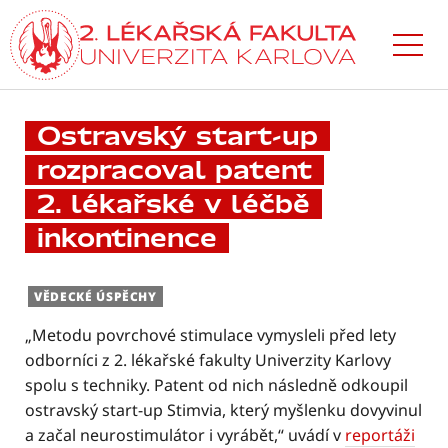
Přejít
k hlavnímu
obsahu
Ostravský start-up
rozpracoval patent
2. lékařské v léčbě
inkontinence
VĚDECKÉ ÚSPĚCHY
„Metodu povrchové stimulace vymysleli před lety
odborníci z 2. lékařské fakulty Univerzity Karlovy
spolu s techniky. Patent od nich následně odkoupil
ostravský start-up Stimvia, který myšlenku dovyvinul
a začal neurostimulátor i vyrábět,“ uvádí v
reportáži