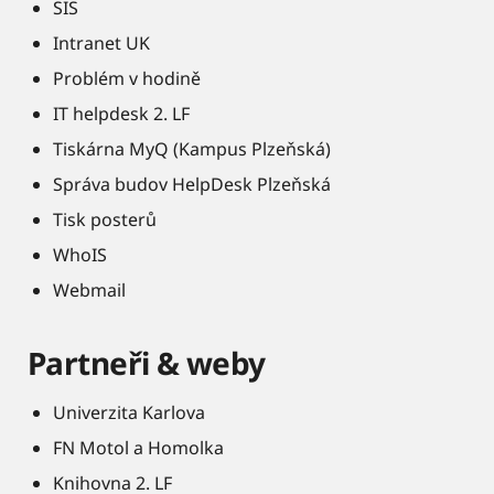
SIS
Intranet UK
Problém v hodině
IT helpdesk 2. LF
Tiskárna MyQ (Kampus Plzeňská)
Správa budov HelpDesk Plzeňská
Tisk posterů
WhoIS
Webmail
Partneři & weby
Univerzita Karlova
FN Motol a Homolka
Knihovna 2. LF