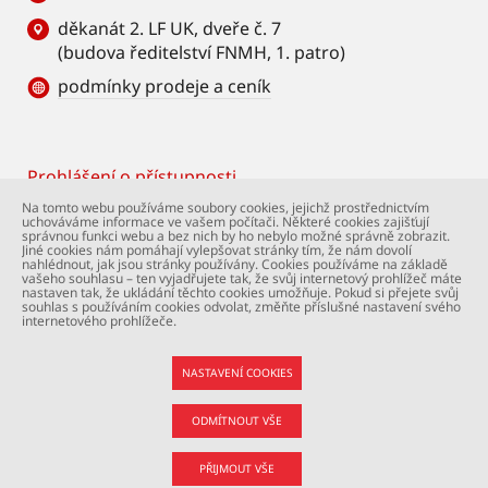
děkanát 2. LF UK, dveře č. 7
(budova ředitelství FNMH, 1. patro)
podmínky prodeje a ceník
Prohlášení o přístupnosti
Footer
Na tomto webu používáme soubory cookies, jejichž prostřednictvím
uchováváme informace ve vašem počítači. Některé cookies zajišťují
© Univerzita Karlova – 2. lékařská fakulta. Všechna
správnou funkci webu a bez nich by ho nebylo možné správně zobrazit.
práva vyhrazena. Foto: 2. LF a Shutterstock.com.
Jiné cookies nám pomáhají vylepšovat stránky tím, že nám dovolí
nahlédnout, jak jsou stránky používány. Cookies používáme na základě
Podpora webu:
webmaster@lfmotol.cuni.cz
vašeho souhlasu – ten vyjadřujete tak, že svůj internetový prohlížeč máte
nastaven tak, že ukládání těchto cookies umožňuje. Pokud si přejete svůj
souhlas s používáním cookies odvolat, změňte příslušné nastavení svého
internetového prohlížeče.
NASTAVENÍ COOKIES
ODMÍTNOUT VŠE
PŘIJMOUT VŠE