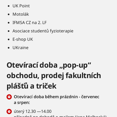
UK Point
Motolák
IFMSA CZ na 2. LF
Asociace studentů fyzioterapie
E-shop UK
UKraine
Otevírací doba „pop-up“
obchodu, prodej fakultních
plášťů a triček
Otevírací doba během prázdnin - červenec
a srpen:
úterý 12.30 —14.00