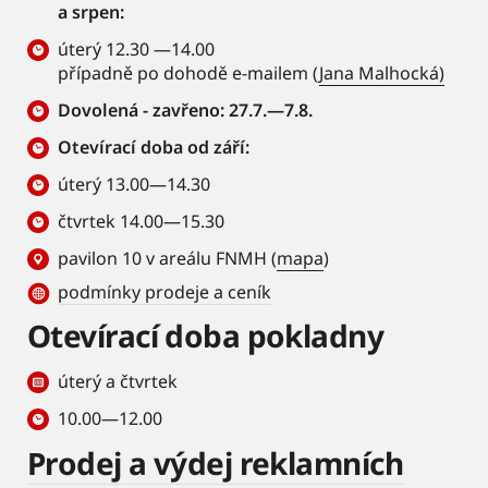
a srpen:
úterý 12.30 —14.00
případně po dohodě e-mailem (
Jana Malhocká)
Dovolená - zavřeno: 27.7.—7.8.
Otevírací doba od září:
úterý 13.00—14.30
čtvrtek 14.00—15.30
pavilon 10 v areálu FNMH (
mapa
)
podmínky prodeje a ceník
Otevírací doba pokladny
úterý a čtvrtek
10.00—12.00
Prodej a výdej reklamních