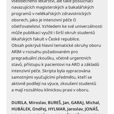
všeobecného lékařství, ale také posluchači
navazujících magisterských a bakalářských
programů v nelékařských zdravotnických
oborech, jako je intenzivní péče či
ošetřovatelství. Vzhledem ke své univerzálnosti
může publikaci využít i širší okruh studentů
lékařských fakult v České republice.
Obsah pokrývá hlavní tematické okruhy oboru
ARIM v rozsahu požadovaném pro
pregraduální zkoušku, včetně urgentních
stavů, přístupu k pacientovi na ARO a základů
intenzivní péče. Skripta byla vypracována
samotnými vyučujícími předmětu, kteří se
aktivně podílejí na výuce, zkoušení studentů
a mají rozsáhlou klinickou praxi v oboru.
DURILA, Miroslav, BUREŠ, Jan, GARAJ, Michal,
HUBÁLEK, Ondřej, HYLMAR, Jaroslav, JONÁŠ,