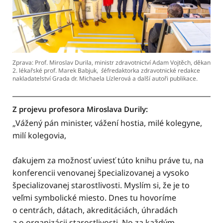
Zprava: Prof. Miroslav Durila, ministr zdravotnictví Adam Vojtěch, děkan
2. lékařské prof. Marek Babjuk,
š
éfredaktorka zdravotnické redakce
nakladatelství Grada dr. Michaela Lízlerová a další autoři publikace.
Z projevu profesora Miroslava Durily:
„Vážený pán minister, vážení hostia, milé kolegyne,
milí kolegovia,
ďakujem za možnosť uviesť túto knihu práve tu, na
konferencii venovanej špecializovanej a vysoko
špecializovanej starostlivosti. Myslím si, že je to
veľmi symbolické miesto. Dnes tu hovoríme
o centrách, dátach, akreditáciách, úhradách
a o organizácii starostlivosti. No za každým