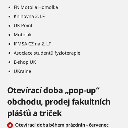
FN Motol a Homolka
Knihovna 2. LF
UK Point
Motolák
IFMSA CZ na 2. LF
Asociace studentů fyzioterapie
E-shop UK
UKraine
Otevírací doba „pop-up“
obchodu, prodej fakultních
plášťů a triček
Otevírací doba během prázdnin - červenec