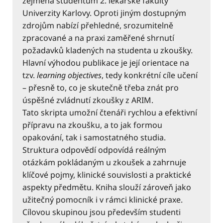
zejména studentům 2. lékařské fakulty
Univerzity Karlovy. Oproti jiným dostupným
zdrojům nabízí přehledné, srozumitelně
zpracované a na praxi zaměřené shrnutí
požadavků kladených na studenta u zkoušky.
Hlavní výhodou publikace je její orientace na
tzv.
learning objectives
, tedy konkrétní cíle učení
– přesně to, co je skutečně třeba znát pro
úspěšné zvládnutí zkoušky z ARIM.
Tato skripta umožní čtenáři rychlou a efektivní
přípravu na zkoušku, a to jak formou
opakování, tak i samostatného studia.
Struktura odpovědí odpovídá reálným
otázkám pokládaným u zkoušek a zahrnuje
klíčové pojmy, klinické souvislosti a praktické
aspekty předmětu. Kniha slouží zároveň jako
užitečný pomocník i v rámci klinické praxe.
Cílovou skupinou jsou především studenti