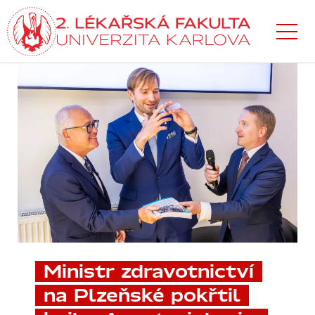
Přejít
k hlavnímu
obsahu
Ministr zdravotnictví
na Plzeňské pokřtil