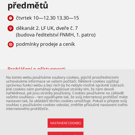
předmětů
čtvrtek 10—12.30 13.30—15
děkanát 2. LF UK, dveře č. 7
(budova ředitelství FNMH, 1. patro)
podmínky prodeje a ceník
Prohlášení o přístupnosti
Footer
Na tomto webu používáme soubory cookies, jejichž prostřednictvím
uchováváme informace ve vašem počítači. Některé cookies zajišťují
© Univerzita Karlova – 2. lékařská fakulta. Všechna
správnou funkci webu a bez nich by ho nebylo možné správně zobrazit.
práva vyhrazena. Foto: 2. LF a Shutterstock.com.
Jiné cookies nám pomáhají vylepšovat stránky tím, že nám dovolí
nahlédnout, jak jsou stránky používány. Cookies používáme na základě
Podpora webu:
webmaster@lfmotol.cuni.cz
vašeho souhlasu – ten vyjadřujete tak, že svůj internetový prohlížeč máte
nastaven tak, že ukládání těchto cookies umožňuje. Pokud si přejete svůj
souhlas s používáním cookies odvolat, změňte příslušné nastavení svého
internetového prohlížeče.
NASTAVENÍ COOKIES