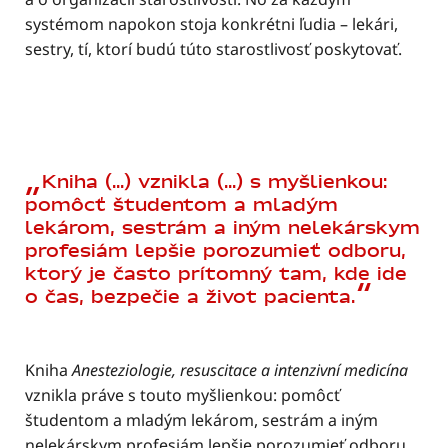
systémom napokon stoja konkrétni ľudia – lekári,
sestry, tí, ktorí budú túto starostlivosť poskytovať.
Kniha (...) vznikla (...) s myšlienkou:
pomôcť študentom a mladým
lekárom, sestrám a iným nelekárskym
profesiám lepšie porozumieť odboru,
ktorý je často prítomný tam, kde ide
o čas, bezpečie a život pacienta.
Kniha
Anesteziologie, resuscitace a intenzivní medicína
vznikla práve s touto myšlienkou: pomôcť
študentom a mladým lekárom, sestrám a iným
nelekárskym profesiám lepšie porozumieť odboru,