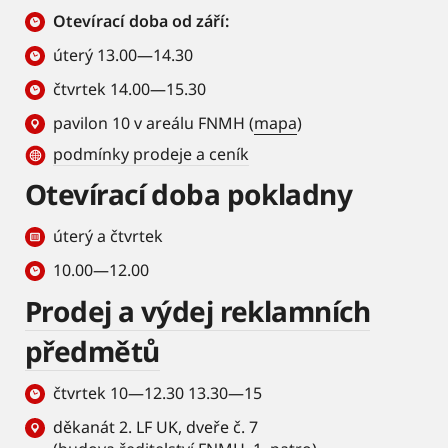
Otevírací doba od září:
úterý 13.00—14.30
čtvrtek 14.00—15.30
pavilon 10 v areálu FNMH (
mapa
)
podmínky prodeje a ceník
Otevírací doba pokladny
úterý a čtvrtek
10.00—12.00
Prodej a výdej reklamních
předmětů
čtvrtek 10—12.30 13.30—15
děkanát 2. LF UK, dveře č. 7