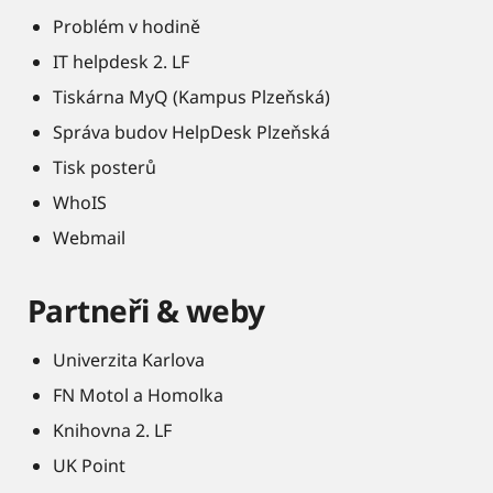
Problém v hodině
IT helpdesk 2. LF
Tiskárna MyQ (Kampus Plzeňská)
Správa budov HelpDesk Plzeňská
Tisk posterů
WhoIS
Webmail
Partneři & weby
Univerzita Karlova
FN Motol a Homolka
Knihovna 2. LF
UK Point