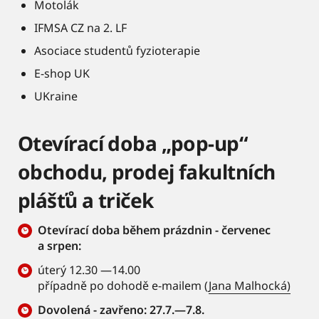
Motolák
IFMSA CZ na 2. LF
Asociace studentů fyzioterapie
E-shop UK
UKraine
Otevírací doba „pop-up“
obchodu, prodej fakultních
plášťů a triček
Otevírací doba během prázdnin - červenec
a srpen:
úterý 12.30 —14.00
případně po dohodě e-mailem (
Jana Malhocká)
Dovolená - zavřeno: 27.7.—7.8.