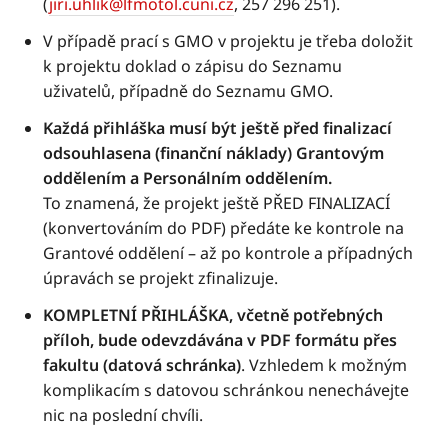
(
jiri.uhlik@lfmotol.cuni.cz
, 257 296 251).
V případě prací s GMO v projektu je třeba doložit
k projektu doklad o zápisu do Seznamu
uživatelů, případně do Seznamu GMO.
Každá přihláška musí být ještě před finalizací
odsouhlasena (finanční náklady) Grantovým
oddělením a Personálním oddělením.
To znamená, že projekt ještě PŘED FINALIZACÍ
(konvertováním do PDF) předáte ke kontrole na
Grantové oddělení – až po kontrole a případných
úpravách se projekt zfinalizuje.
KOMPLETNÍ PŘIHLÁŠKA, včetně potřebných
příloh, bude odevzdávána v PDF formátu přes
fakultu (datová schránka)
. Vzhledem k možným
komplikacím s datovou schránkou nenechávejte
nic na poslední chvíli.