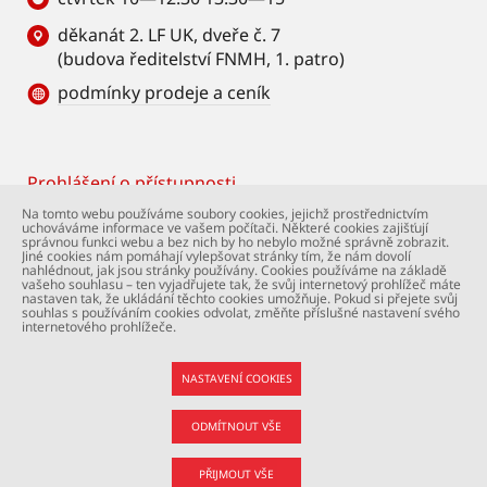
děkanát 2. LF UK, dveře č. 7
(budova ředitelství FNMH, 1. patro)
podmínky prodeje a ceník
Prohlášení o přístupnosti
Footer
Na tomto webu používáme soubory cookies, jejichž prostřednictvím
uchováváme informace ve vašem počítači. Některé cookies zajišťují
© Univerzita Karlova – 2. lékařská fakulta. Všechna
správnou funkci webu a bez nich by ho nebylo možné správně zobrazit.
práva vyhrazena. Foto: 2. LF a Shutterstock.com.
Jiné cookies nám pomáhají vylepšovat stránky tím, že nám dovolí
nahlédnout, jak jsou stránky používány. Cookies používáme na základě
Podpora webu:
webmaster@lfmotol.cuni.cz
vašeho souhlasu – ten vyjadřujete tak, že svůj internetový prohlížeč máte
nastaven tak, že ukládání těchto cookies umožňuje. Pokud si přejete svůj
souhlas s používáním cookies odvolat, změňte příslušné nastavení svého
internetového prohlížeče.
NASTAVENÍ COOKIES
ODMÍTNOUT VŠE
PŘIJMOUT VŠE