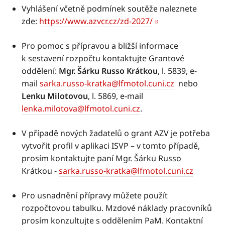
Vyhlášení včetně podmínek soutěže naleznete
zde:
https://www.azvcr.cz/zd-2027/
Pro pomoc s přípravou a bližší informace
k sestavení rozpočtu kontaktujte Grantové
oddělení:
Mgr. Šárku Russo Krátkou
, l. 5839, e-
mail
sarka.russo-kratka@lfmotol.cuni.cz
nebo
Lenku Milotovou
, l. 5869, e-mail
lenka.milotova@lfmotol.cuni.cz
.
V případě nových žadatelů o grant AZV je potřeba
vytvořit profil v aplikaci ISVP – v tomto případě,
prosím kontaktujte paní Mgr. Šárku Russo
Krátkou -
sarka.russo-kratka@lfmotol.cuni.cz
Pro usnadnění přípravy můžete použít
rozpočtovou tabulku. Mzdové náklady pracovníků
prosím konzultujte s oddělením PaM. Kontaktní