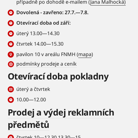
případně po dohodě e-mailem (
Jana Malhocká)
Dovolená - zavřeno: 27.7.—7.8.
Otevírací doba od září:
úterý 13.00—14.30
čtvrtek 14.00—15.30
pavilon 10 v areálu FNMH (
mapa
)
podmínky prodeje a ceník
Otevírací doba pokladny
úterý a čtvrtek
10.00—12.00
Prodej a výdej reklamních
předmětů
čtvrtek 10—12.30 13.30—15