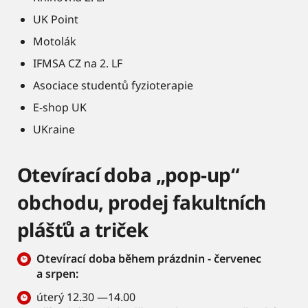
UK Point
Motolák
IFMSA CZ na 2. LF
Asociace studentů fyzioterapie
E-shop UK
UKraine
Otevírací doba „pop-up“
obchodu, prodej fakultních
plášťů a triček
Otevírací doba během prázdnin - červenec
a srpen:
úterý 12.30 —14.00