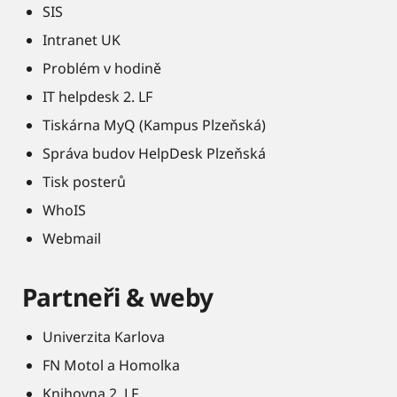
SIS
Intranet UK
Problém v hodině
IT helpdesk 2. LF
Tiskárna MyQ (Kampus Plzeňská)
Správa budov HelpDesk Plzeňská
Tisk posterů
WhoIS
Webmail
Partneři & weby
Univerzita Karlova
FN Motol a Homolka
Knihovna 2. LF