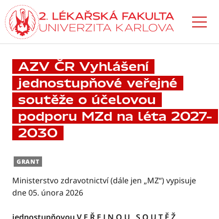
Přejít
k hlavnímu
obsahu
AZV ČR Vyhlášení
jednostupňové veřejné
soutěže o účelovou
podporu MZd na léta 2027–
2030
GRANT
Ministerstvo zdravotnictví (dále jen „MZ“) vypisuje
dne 05. února 2026
jednostupňovou V E Ř E J N O U S O U T Ě Ž