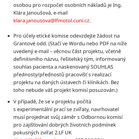
osobou pro rozpočet osobních nákladů je Ing.
Klára Janoušová, e-mail
klara.janousova@lfmotol.cuni.cz
.
Pro účely etické komise odevzdejte žádost na
Grantové odd. (Stačí ve Wordu nebo PDF na níže
uvedený e-mail – věcnou část projektu, včetně
definitivního názvu, řešitelský tým, informovaný
souhlas pacienta a naskenovaný SOUHLAS
přednosty/přednostů pracovišť s realizací
projektu na daných ústavech či klinikách. Bez
toho nebude váš projekt komisí posuzován.)
V případě, že se v projektu počítá
s experimentální prací se zvířaty, navrhovatel
musí projednat svůj záměr s Odbornou komisí
pro zajišťování dobrých životních podmínek
pokusných zvířat 2.LF UK