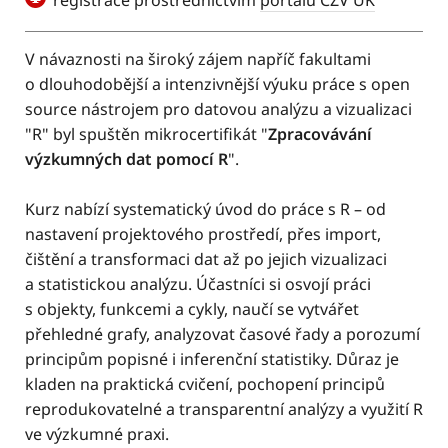
registrace prostřednictvím
portálu CŽV UK
V návaznosti na široký zájem napříč fakultami
o dlouhodobější a intenzivnější výuku práce s open
source nástrojem pro datovou analýzu a vizualizaci
"R" byl spuštěn mikrocertifikát "
Zpracovávání
výzkumných dat pomocí R
".
Kurz nabízí systematický úvod do práce s R – od
nastavení projektového prostředí, přes import,
čištění a transformaci dat až po jejich vizualizaci
a statistickou analýzu. Účastníci si osvojí práci
s objekty, funkcemi a cykly, naučí se vytvářet
přehledné grafy, analyzovat časové řady a porozumí
principům popisné i inferenční statistiky. Důraz je
kladen na praktická cvičení, pochopení principů
reprodukovatelné a transparentní analýzy a využití R
ve výzkumné praxi.