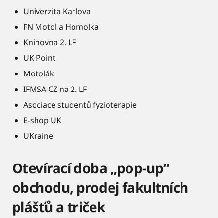
Univerzita Karlova
FN Motol a Homolka
Knihovna 2. LF
UK Point
Motolák
IFMSA CZ na 2. LF
Asociace studentů fyzioterapie
E-shop UK
UKraine
Otevírací doba „pop-up“
obchodu, prodej fakultních
plášťů a triček