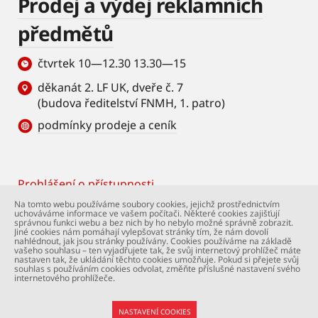
Prodej a výdej reklamních
předmětů
čtvrtek 10—12.30 13.30—15
děkanát 2. LF UK, dveře č. 7
(budova ředitelství FNMH, 1. patro)
podmínky prodeje a ceník
Prohlášení o přístupnosti
Footer
Na tomto webu používáme soubory cookies, jejichž prostřednictvím
uchováváme informace ve vašem počítači. Některé cookies zajišťují
© Univerzita Karlova – 2. lékařská fakulta. Všechna
správnou funkci webu a bez nich by ho nebylo možné správně zobrazit.
práva vyhrazena. Foto: 2. LF a Shutterstock.com.
Jiné cookies nám pomáhají vylepšovat stránky tím, že nám dovolí
nahlédnout, jak jsou stránky používány. Cookies používáme na základě
Podpora webu:
webmaster@lfmotol.cuni.cz
vašeho souhlasu – ten vyjadřujete tak, že svůj internetový prohlížeč máte
nastaven tak, že ukládání těchto cookies umožňuje. Pokud si přejete svůj
souhlas s používáním cookies odvolat, změňte příslušné nastavení svého
internetového prohlížeče.
NASTAVENÍ COOKIES