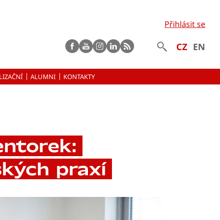
Přihlásit se
Facebook
Youtube
instagram
LinkedIn
rss
CZ
EN
LIZAČNÍ
ALUMNI
KONTAKTY
ntorek:
kých praxí