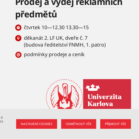
Prodej a výdej reklamních
předmětů
čtvrtek 10—12.30 13.30—15
děkanát 2. LF UK, dveře č. 7
(budova ředitelství FNMH, 1. patro)
podmínky prodeje a ceník
 a
es
NASTAVENÍ COOKIES
ODMÍTNOUT VŠE
PŘIJMOUT VŠE