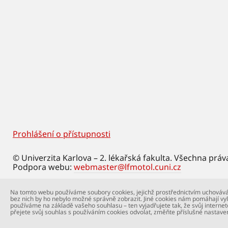
Prohlášení o přístupnosti
Footer
© Univerzita Karlova – 2. lékařská fakulta. Všechna práv
Podpora webu:
webmaster@lfmotol.cuni.cz
Na tomto webu používáme soubory cookies, jejichž prostřednictvím uchovává
bez nich by ho nebylo možné správně zobrazit. Jiné cookies nám pomáhají vyl
používáme na základě vašeho souhlasu – ten vyjadřujete tak, že svůj internet
přejete svůj souhlas s používáním cookies odvolat, změňte příslušné nastave