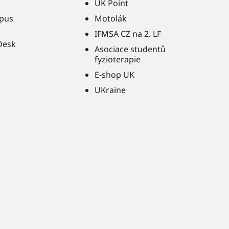
UK Point
pus
Motolák
IFMSA CZ na 2. LF
Desk
Asociace studentů
fyzioterapie
E-shop UK
UKraine