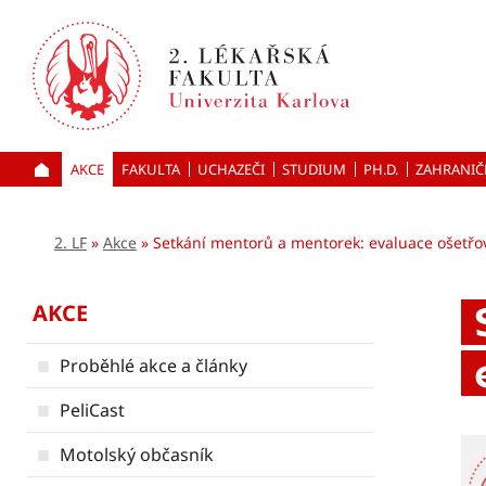
Přejít
k hlavnímu
obsahu
AKCE
FAKULTA
UCHAZEČI
ÚVOD
STUDIUM
PH.D.
ZAHRANIČ
2. LF
Akce
Setkání mentorů a mentorek: evaluace ošetřov
AKCE
Proběhlé akce a články
PeliCast
Motolský občasník