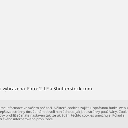
a vyhrazena. Foto: 2. LF a Shutterstock.com.
me informace ve vašem počítači. Některé cookies zajišťují správnou funkci webu
epšovat stránky tím, že nám dovolí nahlédnout, jak jsou stránky používány. Cooki
ový prohlížeč máte nastaven tak, že ukládání těchto cookies umožňuje. Pokud si
ní svého internetového prohlížeče.