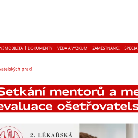
NÍ MOBILITA
DOKUMENTY
VĚDA A VÝZKUM
ZAMĚSTNANCI
SPECIA
atelských praxí
Setkání mentorů a me
evaluace ošetřovatels