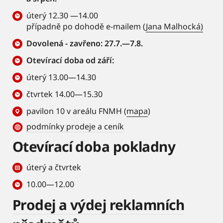
úterý 12.30 —14.00
případně po dohodě e-mailem (
Jana Malhocká)
Dovolená - zavřeno: 27.7.—7.8.
Otevírací doba od září:
úterý 13.00—14.30
čtvrtek 14.00—15.30
pavilon 10 v areálu FNMH (
mapa
)
podmínky prodeje a ceník
Otevírací doba pokladny
úterý a čtvrtek
10.00—12.00
Prodej a výdej reklamních