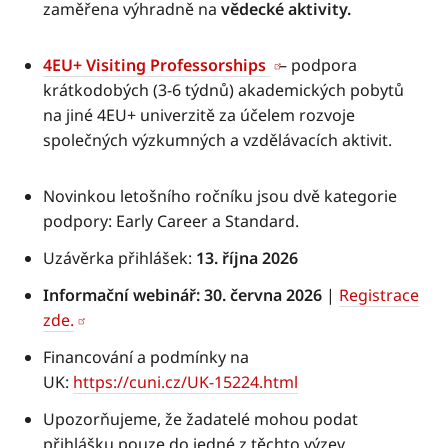
zaměřena výhradně na
vědecké aktivity.
4EU+
Visiting
Professorships
– podpora
krátkodobých (3-6 týdnů) akademických pobytů
na jiné 4EU+ univerzitě za účelem rozvoje
společných výzkumných a vzdělávacích aktivit.
Novinkou letošního ročníku jsou dvě kategorie
podpory: Early Career a Standard.
Uzávěrka přihlášek:
13. října 2026
Informační webinář: 30. června 2026
|
Registrace
zde.
Financování a podmínky na
UK:
https://cuni.cz/UK-15224.html
Upozorňujeme, že žadatelé mohou podat
přihlášku pouze do jedné z těchto výzev.