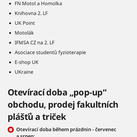
FN Motol a Homolka
Knihovna 2. LF
UK Point
Motolák
IFMSA CZ na 2. LF
Asociace studentů fyzioterapie
E-shop UK
UKraine
Otevírací doba „pop-up“
obchodu, prodej fakultních
plášťů a triček
Otevírací doba během prázdnin - červenec
a srpen: